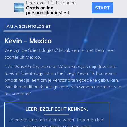
Leer jezelf ECHT kennen
START
Gratis online
persoonlijkheidstest
I AM A SCIENTOLOGIST
Kevin – Mexico
Wie zijn de Scientologists? Maak kennis met Kevin, een
sporter uit Mexico.
“
De Ontwikkeling van een Wetenschap
is mijn favoriete
boek in Scientology tot nu toe”, zegt Kevin. “Ik hou ervan
omdat het je leert om je verstand ten goede te gebruiken.
Wat ik met dit boek heb geleerd, is in wezen de kracht van
het verstand.”
LEER JEZELF ECHT KENNEN.
Je eerste stap om meer te weten te komen kan
net zo eenvoudig zijn als een gratis