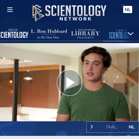
NL
Play
Video
TAAL:
NL