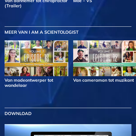
Van aannemer tot chiropractor
Moe – VS
(Trailer)
MEER
VAN I AM A SCIENTOLOGIST
Van modeontwerper tot
Van cameraman tot muzikant
wandelaar
DOWNLOAD