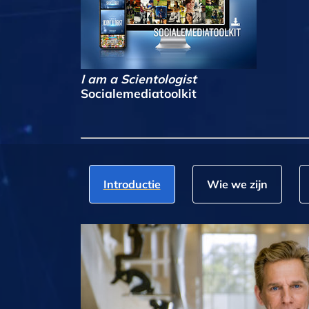
I am a Scientologist
Socialemediatoolkit
Introductie
Wie we zijn