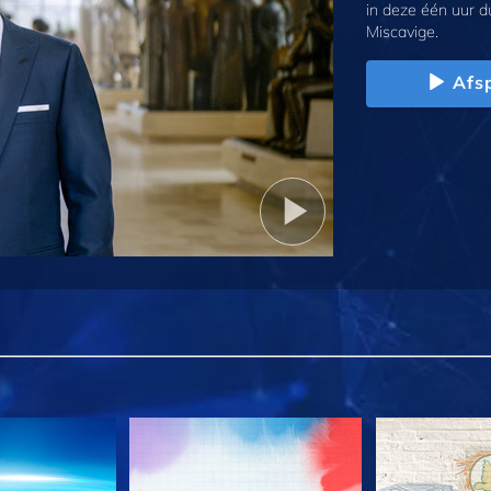
in deze één uur d
Miscavige.
Afs