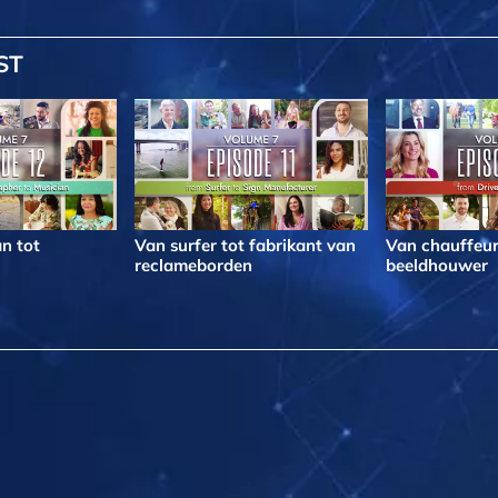
ST
n tot
Van surfer tot fabrikant van
Van chauffeur
reclameborden
beeldhouwer