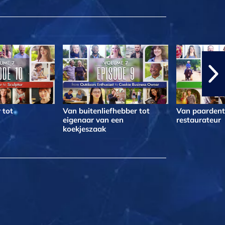
 tot
Van buitenliefhebber tot
Van paardentr
eigenaar van een
restaurateur
koekjeszaak