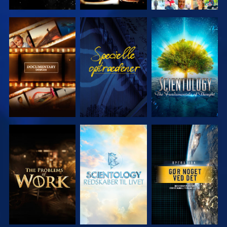
UDFORSK
SE
UDFORSK
SERIEN
SERIEN
UDFORSK
UDFORSK
SE
SERIEN
SERIEN