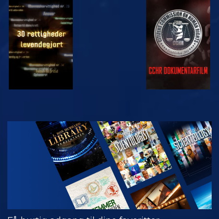
SE
SE
SE
SE
UDFORSK
SERIEN