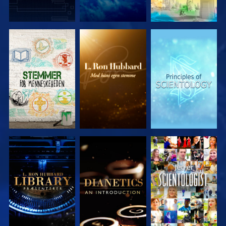
UDFORSK
UDFORSK
UDFORSK
SERIEN
SERIEN
SERIEN
UDFORSK
UDFORSK
SE
SERIEN
SERIEN