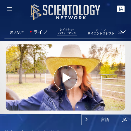
JA
ライブ
知りたい?
Play
Video
言語:
JA