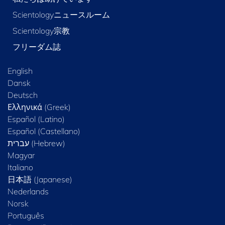
Scientologyニュースルーム
Scientology宗教
フリーダム誌
English
Dansk
Deutsch
Ελληνικά (Greek)
Español (Latino)
Español (Castellano)
Magyar
Italiano
日本語 (Japanese)
Nederlands
Norsk
Português