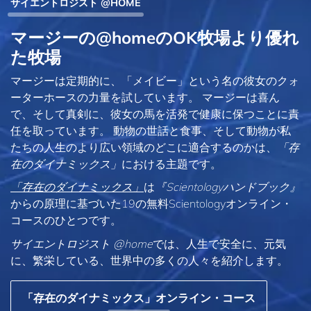
サイエントロジスト @HOME
マージーの@homeのOK牧場より優れ
た牧場
マージーは定期的に、「メイビー」という名の彼女のクォ
ーターホースの力量を試しています。 マージーは喜ん
で、そして真剣に、彼女の馬を活発で健康に保つことに責
任を取っています。 動物の世話と食事、そして動物が私
たちの人生のより広い領域のどこに適合するのかは、
「存
在のダイナミックス」
における主題です。
「存在のダイナミックス」
は
『Scientologyハンドブック』
からの原理に基づいた19の無料Scientologyオンライン・
コースのひとつです。
サイエントロジスト @home
では、人生で安全に、元気
に、繁栄している、世界中の多くの人々を紹介します。
「存在のダイナミックス」オンライン・コース