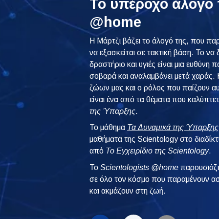
Το υπέροχο άλογο 
@home
Η Μάρτζι βάζει το άλογό της, που πα
να εξασκείται σε τακτική βάση. Το να 
δραστήριο και υγιές είναι μια ευθύνη 
σοβαρά και αναλαμβάνει μετά χαράς. 
ζώων μας και ο ρόλος που παίζουν αυ
είναι ένα από τα θέματα που καλύπτε
της Ύπαρξης
.
Το μάθημα
Τα Δυναμικά της Ύπαρξης
μαθήματα της Scientology στο διαδίκ
από
Το Εγχειρίδιο της Scientology
.
To
Scientologists @home
παρουσιάζε
σε όλο τον κόσμο που παραμένουν ασ
και ακμάζουν στη ζωή.