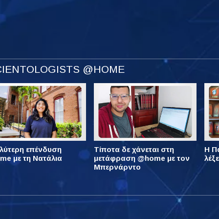
SCIENTOLOGISTS @HOME
λύτερη επένδυση
Τίποτα δε χάνεται στη
Η Πά
e με τη Νατάλια
μετάφραση @home με τον
λέξ
Μπερνάρντο