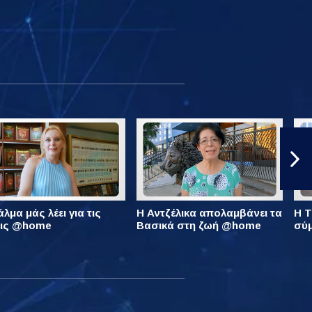
λμα μάς λέει για τις
Η Αντζέλικα απολαμβάνει τα
Η Τ
εις @home
Βασικά στη ζωή @home
σύ