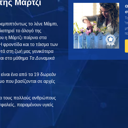
της Μάρτζι
Θ
σ
Τ
Ύ
ρεμπιπτόντως το λένε Μέιμπι,
μ
διατηρεί το άλογό της
π
που η Μάρτζι παίρνει στα
Η φροντίδα και το τάισμα των
τά στη ζωή μας γενικότερα
ται στο μάθημα
Τα Δυναμικά
είναι ένα από τα 19 δωρεάν
τυο που βασίζονται σε αρχές
ι τους πολλούς ανθρώπους
φαλείς, παραμένουν υγιείς