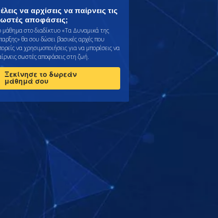
έλεις να αρχίσεις να παίρνεις τις
ωστές αποφάσεις;
ο μάθημα στο διαδίκτυο «Τα Δυναμικά της
παρξης» θα σου δώσει βασικές αρχές που
πορείς να χρησιμοποιήσεις για να μπορέσεις να
αίρνεις σωστές αποφάσεις στη ζωή.
Ξεκίνησε το δωρεάν
μάθημά σου