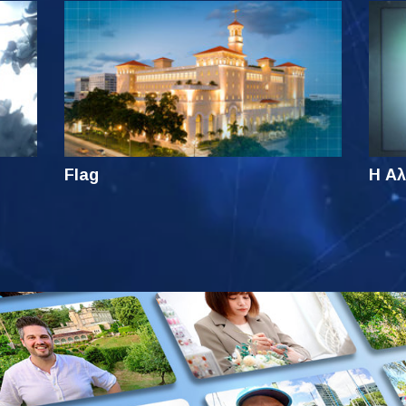
Flag
Η Αλ