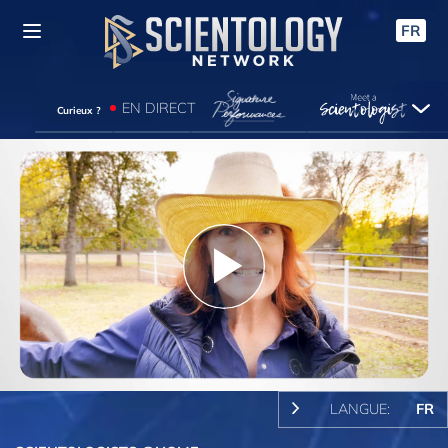
FR
EN DIRECT
Curieux ?
Play
Video
LANGUE:
FR