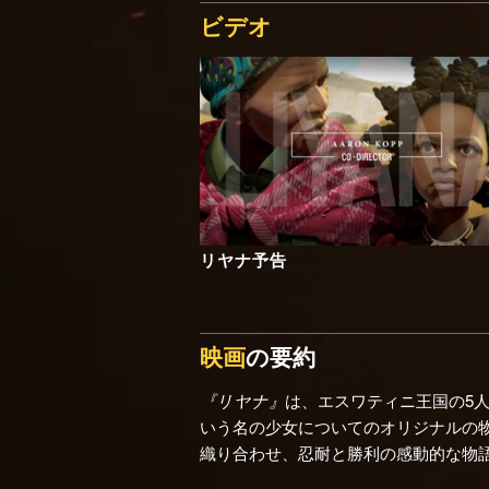
ビデオ
リヤナ予告
映画
の要約
『リヤナ』
は、エスワティニ王国の5
いう名の少女についてのオリジナルの
織り合わせ、忍耐と勝利の感動的な物