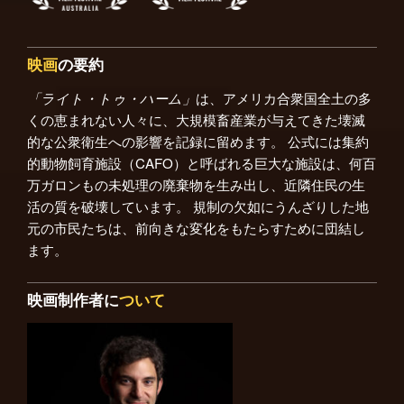
映画
の要約
「ライト・トゥ・ハーム」
は、アメリカ合衆国全土の多
くの恵まれない人々に、大規模畜産業が与えてきた壊滅
的な公衆衛生への影響を記録に留めます。 公式には集約
的動物飼育施設（CAFO）と呼ばれる巨大な施設は、何百
万ガロンもの未処理の廃棄物を生み出し、近隣住民の生
活の質を破壊しています。 規制の欠如にうんざりした地
元の市民たちは、前向きな変化をもたらすために団結し
ます。
映画制作者に
ついて