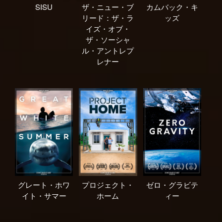
SISU
ザ・ニュー・ブ
カムバック・キ
リード：ザ・ラ
ッズ
イズ・オブ・
ザ・ソーシャ
ル・アントレプ
レナー
グレート・ホワ
プロジェクト・
ゼロ・グラビテ
イト・サマー
ホーム
ィー