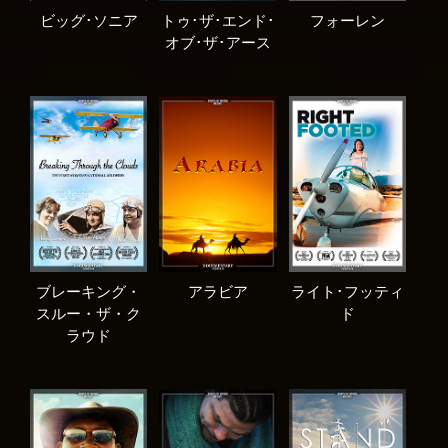
ビッグ･ソニア
トゥ･ザ･エンド･
フォーレン
オブ･ザ･アース
ブレーキング・
アラビア
ライト･フッティ
スルー・ザ・ク
ド
ラウド