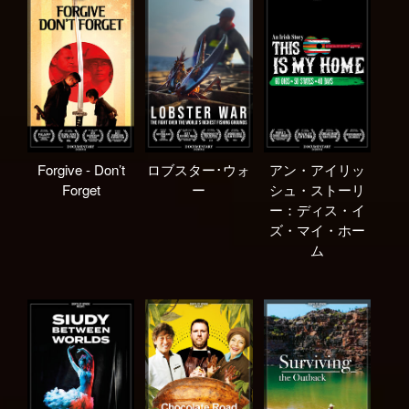
Forgive - Don’t
ロブスター･ウォ
アン・アイリッ
Forget
ー
シュ・ストーリ
ー：ディス・イ
ズ・マイ・ホー
ム