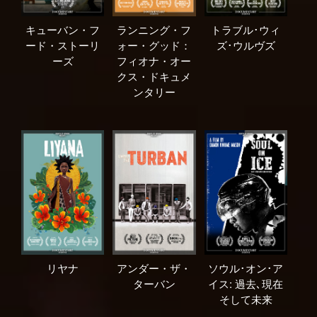
キューバン・フ
ランニング・フ
トラブル･ウィ
ード・ストーリ
ォー・グッド：
ズ･ウルヴズ
ーズ
フィオナ・オー
クス・ドキュメ
ンタリー
リヤナ
アンダー・ザ・
ソウル･オン･ア
ターバン
イス: 過去､現在
そして未来