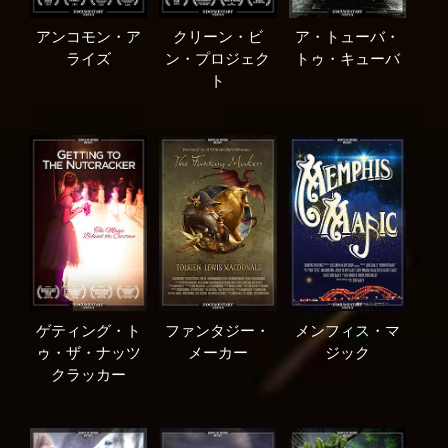
アンコモン・ア
クリーン・ビ
ア・トューバ・
ライズ
ン・プロジェク
トゥ・キューバ
ト
ゲティング・ト
ファンタジー・
メンフィス・マ
ゥ・ザ・ナッツ
メーカー
ジック
クラッカー