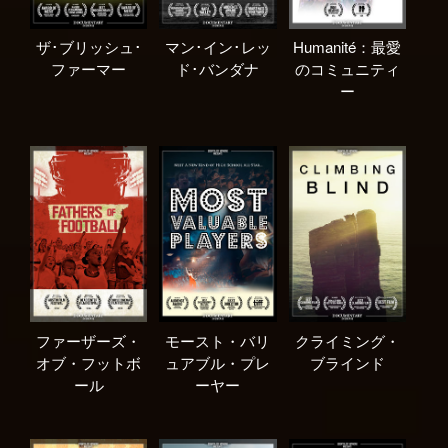
ザ･ブリッシュ･
‪マン･イン･レッ
Humanité：最愛
ファーマー
ド･バンダナ
のコミュニティ
ー
ファーザーズ・
モースト・バリ
クライミング・
オブ・フットボ
ュアブル・プレ
ブラインド
ール
ーヤー