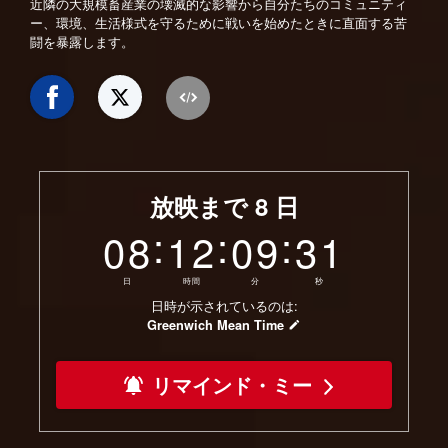
近隣の大規模畜産業の壊滅的な影響から自分たちのコミュニティ
ー、環境、生活様式を守るために戦いを始めたときに直面する苦
闘を暴露します。
放映まで
8
日
:
:
:
08
12
09
29
日
時間
分
秒
日時が示されているのは:
Greenwich Mean Time
リマインド・ミー