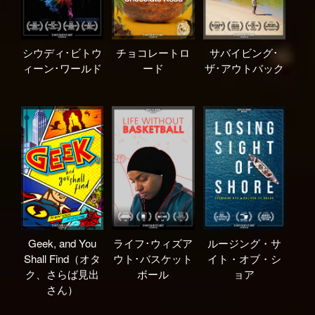
シウディ･ビトウ
チョコレートロ
サバイビング･
ィーン･ワールド
ード
ザ･アウトバック
Geek, and You
ライフ･ウィズア
ルージング・サ
Shall Find（オタ
ウト･バスケット
イト・オブ・シ
ク、さらば見出
ボール
ョア
さん）