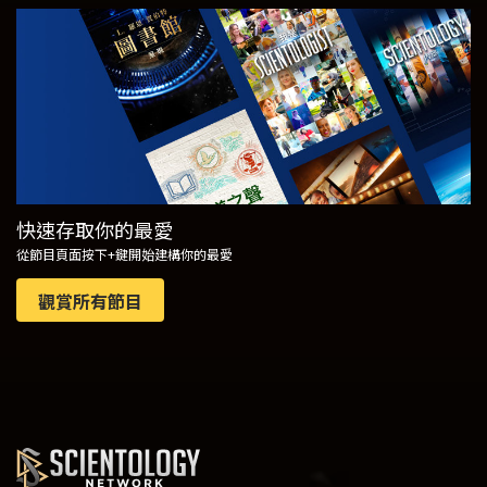
觀看
探索系列節目
快速存取你的最愛
從節目頁面按下+鍵開始建構你的最愛
觀賞所有節目