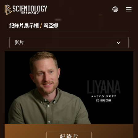
紀錄片展示櫃
/
莉亞娜
影片