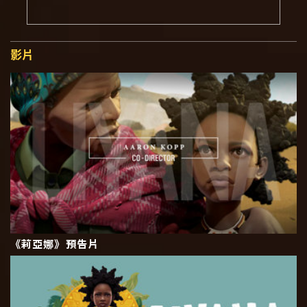
影片
《莉亞娜》預告片