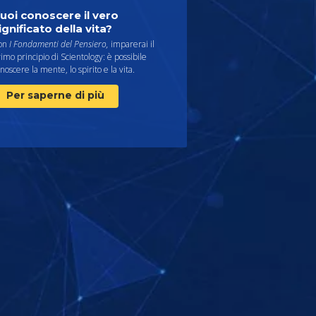
uoi conoscere il vero
ignificato della vita?
on
I Fondamenti del Pensiero,
imparerai il
imo principio di Scientology: è possibile
noscere la mente, lo spirito e la vita.
Per saperne di più