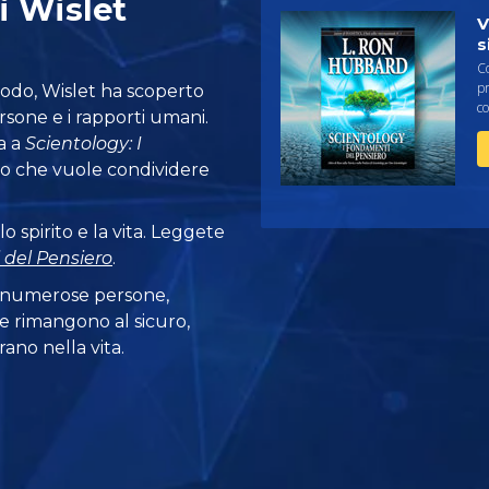
i Wislet
V
s
C
pr
do, Wislet ha scoperto
co
one e i rapporti umani.
a a
Scientology: I
bro che vuole condividere
o spirito e la vita. Leggete
 del Pensiero
.
 numerose persone,
e rimangono al sicuro,
ano nella vita.