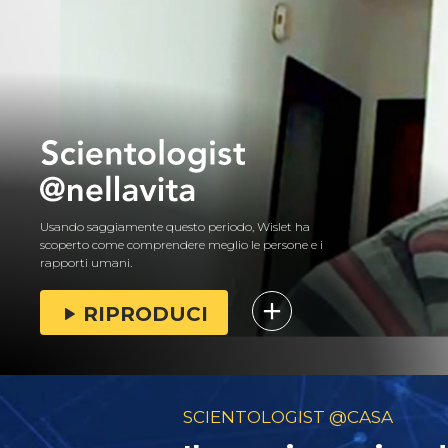
Usando saggiamente questo periodo, Wislet ha
scoperto come comprendere meglio le persone e i
rapporti umani.
RIPRODUCI
SCIENTOLOGIST @CASA