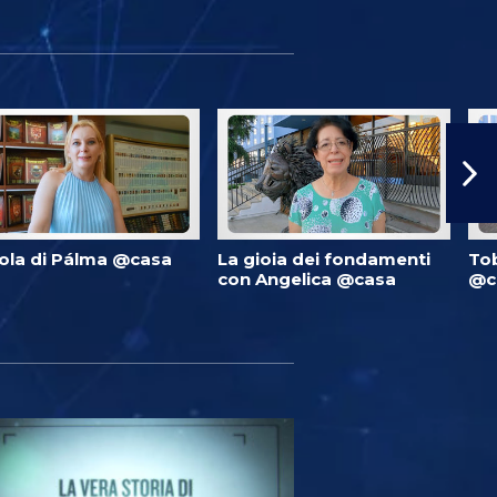
ola di Pálma @casa
La gioia dei fondamenti
Tob
con Angelica @casa
@c