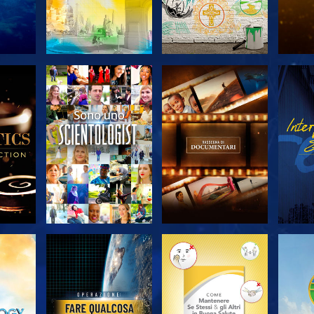
 LE
ESPLORA LE
ESPLORA LE
ES
SERIE
SERIE
A
ESPLORA LE
ESPLORA LE
ES
SERIE
SERIE