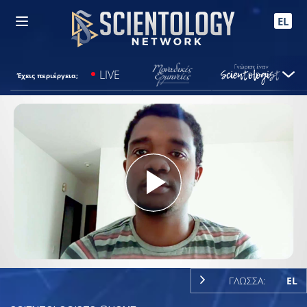
EL
LIVE
Έχεις περιέργεια;
Play
Video
ΓΛΩΣΣΑ:
EL