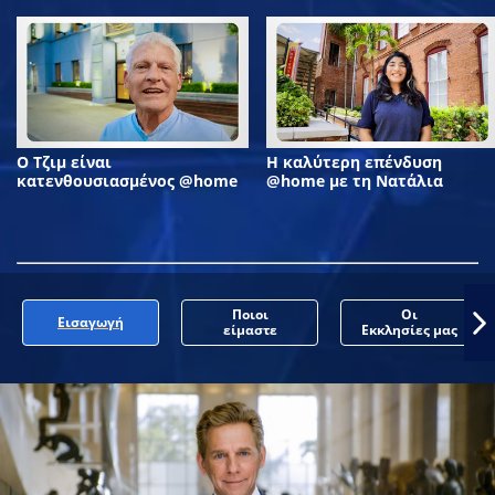
Ο Τζιμ είναι
Η καλύτερη επένδυση
κατενθουσιασμένος @home
@home με τη Νατάλια
Ποιοι
Οι
Εισαγωγή
είμαστε
Εκκλησίες μας