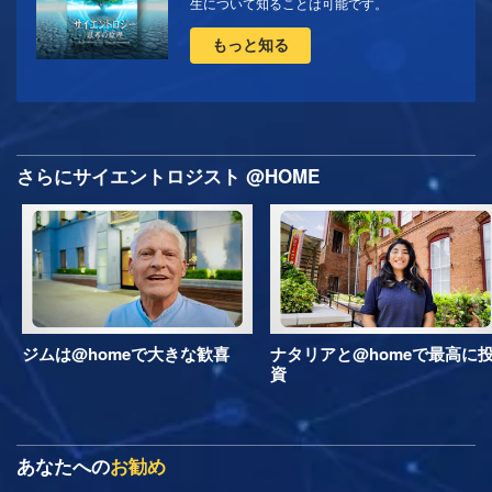
生について知ることは可能です。
もっと知る
さらにサイエントロジスト @HOME
ジムは@homeで大きな歓喜
ナタリアと@homeで最高に
資
あなたへの
お勧め