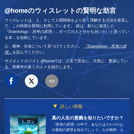
@homeのウィスレットの賢明な助言
ウィスレットは、人、そして人間関係をより良く理解する方法を発見し
て、この時期を賢明に利用しています。 彼は、新たに発見した
…すべての人と分かち合いたいと思ってい
『Scientology：思考の原理』
る本…を信頼しています。
心、精神、生命について見つけてください。
『Scientology：思考の原
を読んでください。
理』
では、人生で安全に、元気に、繁栄してい
サイエントロジスト @home
る、世界中の多くの人々を紹介します。
詳しい情報
真の人生の意義を知りたいですか？
『思考の原理』
の中で、あなたはScientology
の最初の原理を知るでしょう。心や精神、人