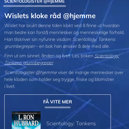
SCIENTOLOGISTER @HJEMME
Wislets kloke råd @hjemme
Wislet har brukt denne tiden klokt ved å finne ut hvordan
man bedre kan forstå mennesker og menneskelige forhold.
Han tilskriver sin nyfunne visdom
Scientology: Tankens
grunnbegreper
– en bok han ønsker å dele med alle.
Finn ut om sinnet, ånden og livet. Les boken
Scientology:
Tankens grunnbegreper
.
Scientologister @hjemme
viser de mange mennesker over
hele kloden som holder seg trygge, friske og blomstrer
i livet.
FÅ VITE MER
Scientology: Tankens