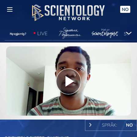
NO
LIVE
Nysgjerrig?
Play
Video
SPRÅK:
NO