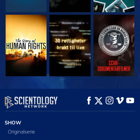
SE
SE
SE
SE
SE
UTFORSK SERIEN
SHOW
Originalserie