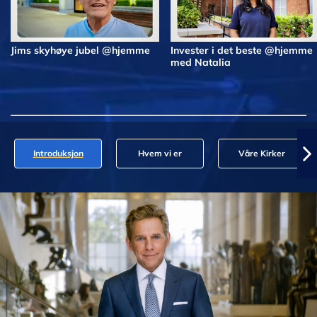
Jims skyhøye jubel @hjemme
Invester i det beste @hjemme
med Natalia
Introduksjon
Hvem vi er
Våre Kirker