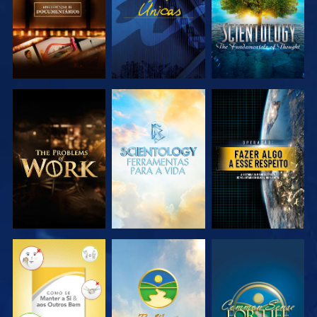
EXPLORAR A
EXPLORAR A
VER
SÉRIE
SÉRIE
VER
VER
VER