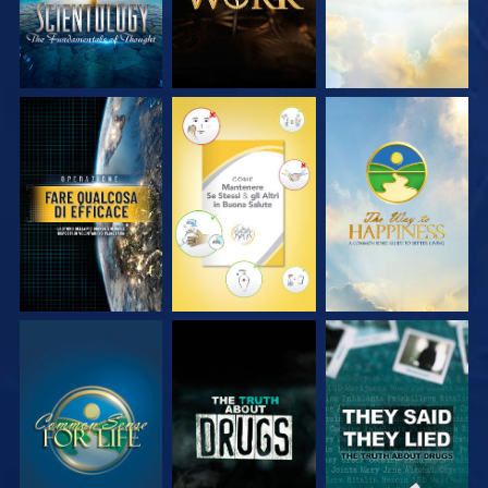
GUARDA
GUARDA
GUARDA
GUARDA
GUARDA
GUARDA