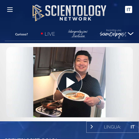
IT
LIVE
Curioso?
Play
Video
LINGUA:
IT