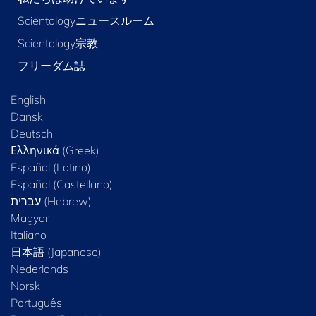
Scientologyニュースルーム
Scientology宗教
フリーダム誌
English
Dansk
Deutsch
Ελληνικά (Greek)
Español (Latino)
Español (Castellano)
Magyar
Italiano
日本語 (Japanese)
Nederlands
Norsk
Português