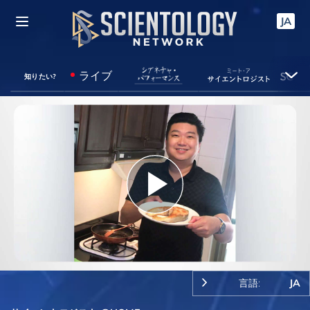
JA
ライブ
知りたい?
Play
Video
言語:
JA