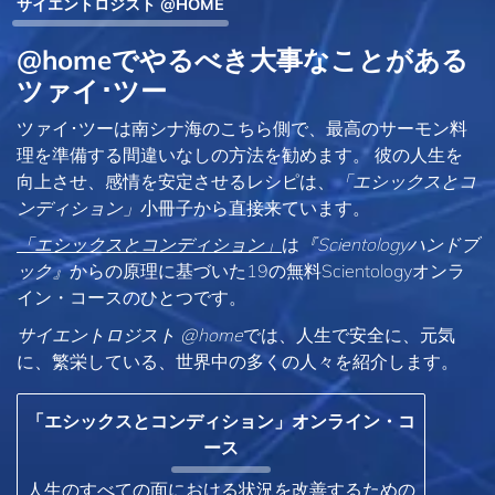
サイエントロジスト @HOME
@homeでやるべき大事なことがある
ツァイ･ツー
ツァイ･ツーは南シナ海のこちら側で、最高のサーモン料
理を準備する間違いなしの方法を勧めます。 彼の人生を
向上させ、感情を安定させるレシピは、
「エシックスとコ
ンディション」
小冊子から直接来ています。
「エシックスとコンディション」
は
『Scientologyハンドブ
ック』
からの原理に基づいた19の無料Scientologyオンラ
イン・コースのひとつです。
サイエントロジスト @home
では、人生で安全に、元気
に、繁栄している、世界中の多くの人々を紹介します。
「エシックスとコンディション」オンライン・コ
ース
人生のすべての面における状況を改善するための