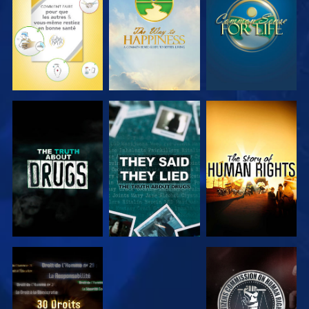
REGARDER
REGARDER
REGARDER
REGARDER
REGARDER
REGARDER