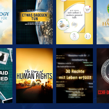
EN
SERIE
SERIE
ENTDECKEN
ENTDECKEN
EN
EN
ANSEHEN
ANSEHEN
A