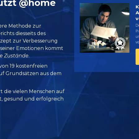
putzt @home
K
A
v
D
here Methode zur
I
chts diesseits des
u
ezept zur Verbesserung
v
g seiner Emotionen kommt
ie Zustände
.
 von 19 kostenfreien
 auf Grundsätzen aus dem
rt die vielen Menschen auf
it, gesund und erfolgreich