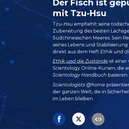
Der Fisch ist ge
mit Tzu-Hsu
Tzu-Hsu empfiehlt seine todsic
Zubereitung des besten Lachsgeri
Südchinesischen Meeres. Sein R
seines Lebens und Stabilisierun
direkt aus dem Heft
Ethik und d
Ethik und die Zustände
ist einer
Scientology Online-Kursen, die
Scientology Handbuch
basieren.
Scientologists @home
präsentie
der ganzen Welt, die in Sicherhe
im Leben bleiben.