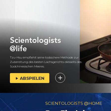
Tzu-Hsu empfiehlt seine todsichere Methode zur
Zubereitung des besten Lachsgerichts diesseits des
Südchinesischen Meeres.
ABSPIELEN
SCIENTOLOGISTS @HOME