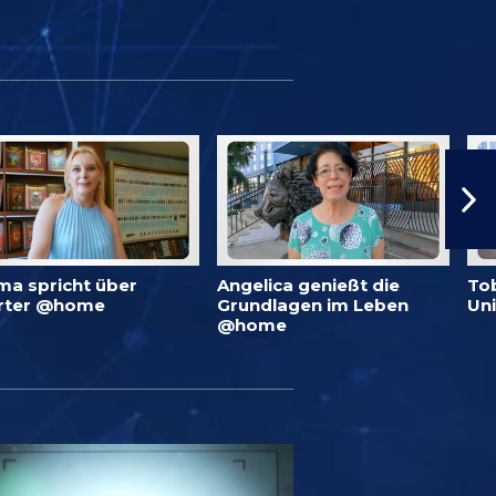
ma spricht über
Angelica genießt die
To
rter @home
Grundlagen im Leben
Un
@home