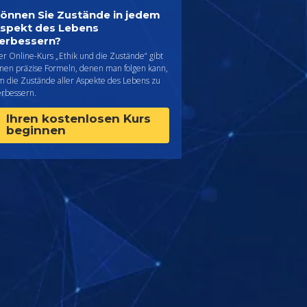
önnen Sie Zustände in jedem
spekt des Lebens
erbessern?
er Online-Kurs „Ethik und die Zustände“ gibt
hnen präzise Formeln, denen man folgen kann,
m die Zustände aller Aspekte des Lebens zu
erbessern.
Ihren kostenlosen Kurs
beginnen