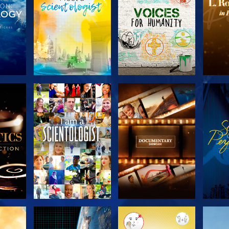
SERIE
SERIE
KEN
ENTDECKEN
ENTDECKEN
EN