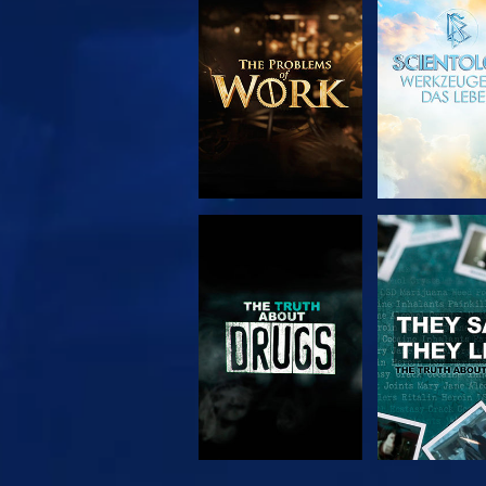
SERIE
ANSEH
ENTDECKEN
ANSEHEN
ANSEH