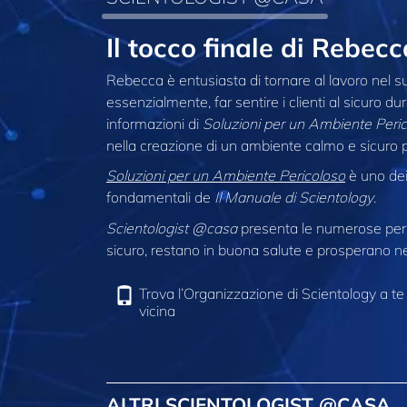
Il tocco finale di Rebe
Rebecca è entusiasta di tornare al lavoro nel s
essenzialmente, far sentire i clienti al sicuro d
informazioni di
Soluzioni per un Ambiente Peri
nella creazione di un ambiente calmo e sicuro per
Soluzioni per un Ambiente Pericoloso
è uno dei 
fondamentali de
Il Manuale di Scientology
.
Scientologist @casa
presenta le numerose pers
sicuro, restano in buona salute e prosperano nel
Trova l’Organizzazione di Scientology a te
vicina
ALTRI SCIENTOLOGIST @CASA