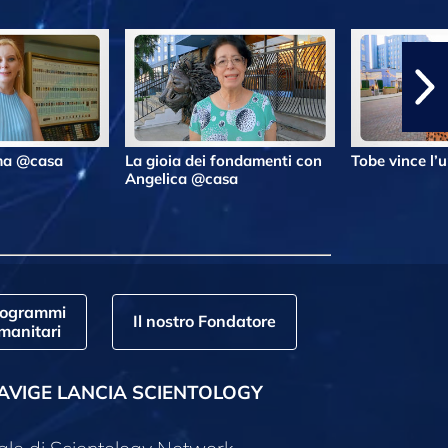
lma @casa
La gioia dei fondamenti con
Tobe vince l’
Angelica @casa
rogrammi
Il nostro Fondatore
manitari
AVIGE LANCIA SCIENTOLOGY