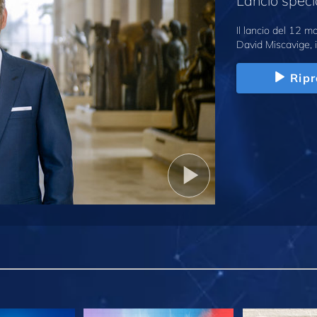
Lancio speci
Il lancio del 12 
David Miscavige, i
Ripr