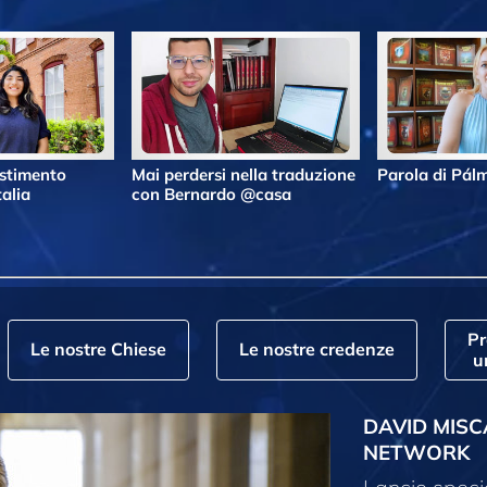
estimento
Mai perdersi nella traduzione
Parola di Pá
alia
con Bernardo @casa
P
Le nostre Chiese
Le nostre credenze
u
DAVID MISC
NETWORK