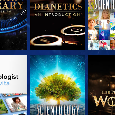
LE SERIE
GUARDA
ESPLORA 