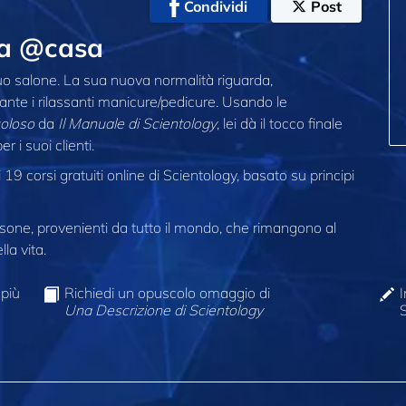
Condividi
Post
cca @casa
uo salone. La sua nuova normalità riguarda,
urante i rilassanti manicure/pedicure. Usando le
coloso
da
Il Manuale di Scientology
, lei dà il tocco finale
 i suoi clienti.
19 corsi gratuiti online di Scientology, basato su principi
one, provenienti da tutto il mondo, che rimangono al
la vita.
 più
Richiedi un opuscolo omaggio di
I
Una Descrizione di Scientology
S