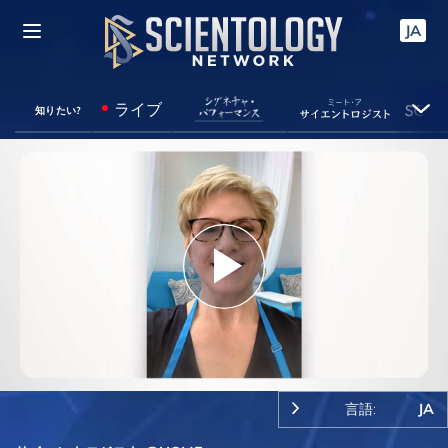
JA
ライブ
知りたい?
Play
Video
言語:
JA