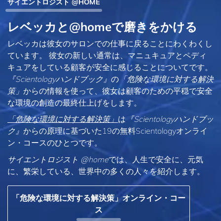
サイエントロジスト @HOME
レベッカと@homeで磨きをかける
レベッカは彼女のサロンでの仕事に戻ることにわくわくし
ています。 彼女の新しい通常は、マニュキュアとペディ
キュアをしている顧客が安全に感じることについてです。
『Scientologyハンドブック』
の
「危険な環境に対する解決
策」
からの情報を使って、彼女は顧客のための平穏で安全
な環境の創造の最終仕上げをします。
「危険な環境に対する解決策」
は
『Scientologyハンドブッ
ク』
からの原理に基づいた19の無料Scientologyオンライ
ン・コースのひとつです。
サイエントロジスト @home
では、人生で安全に、元気
に、繁栄している、世界中の多くの人々を紹介します。
「危険な環境に対する解決策」オンライン・コー
ス