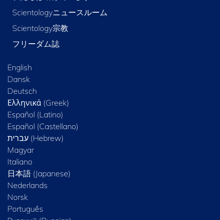
Scientologyニュースルーム
Scientology宗教
フリーダム誌
English
Dansk
Deutsch
Ελληνικά (Greek)
Español (Latino)
Español (Castellano)
Magyar
Italiano
日本語 (Japanese)
Nederlands
Norsk
Português