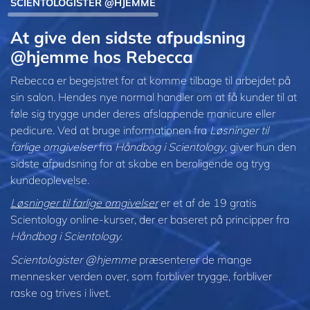
SCIENTOLOGISTER @HJEMME
At give den sidste afpudsning
@hjemme hos Rebecca
Rebecca er begejstret for at komme tilbage til arbejdet på
sin salon. Hendes nye normal handler om at få kunder til at
føle sig trygge under deres afslappende manicure eller
pedicure. Ved at bruge informationen fra
Løsninger til
farlige omgivelser
fra
Håndbog i Scientology
, giver hun den
sidste afpudsning for at skabe en beroligende og tryg
kundeoplevelse.
Løsninger til farlige omgivelser
er et af de 19 gratis
Scientology online-kurser, der er baseret på principper fra
Håndbog i Scientology
.
Scientologister @hjemme
præsenterer de mange
mennesker verden over, som forbliver trygge, forbliver
raske og trives i livet.