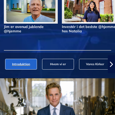
Jim er ovenud jublende
Investér i det bedste @hjemm
@hjemme
hos Natalia
Introduktion
Hvem vi er
Vores Kirker