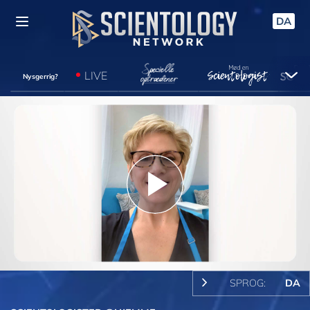
DA
LIVE
Nysgerrig?
Play
Video
SPROG:
DA