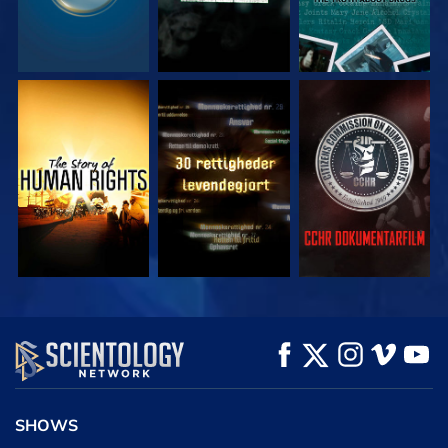
SE
SE
SE
SE
SE
UDFORSK SERIEN
SHOWS