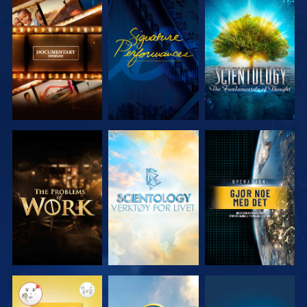
UTFORSK
SE
UTFORSK
SERIEN
SERIEN
UTFORSK
UTFORSK
SE
SERIEN
SERIEN