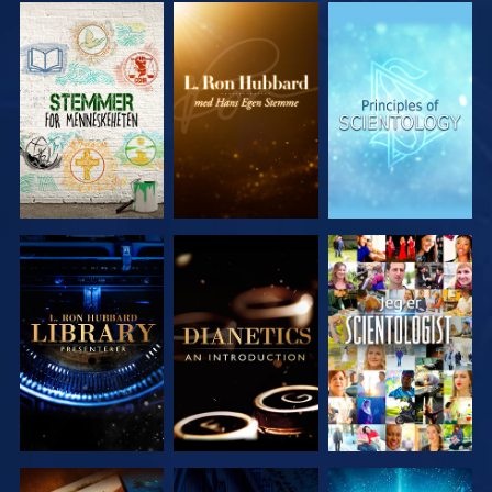
UTFORSK
UTFORSK
UTFORSK
SERIEN
SERIEN
SERIEN
UTFORSK
UTFORSK
SE
SERIEN
SERIEN