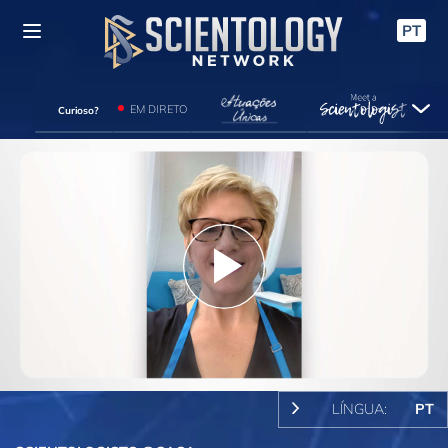
PT
EM DIRETO
Curioso?
Play
Video
LÍNGUA:
PT