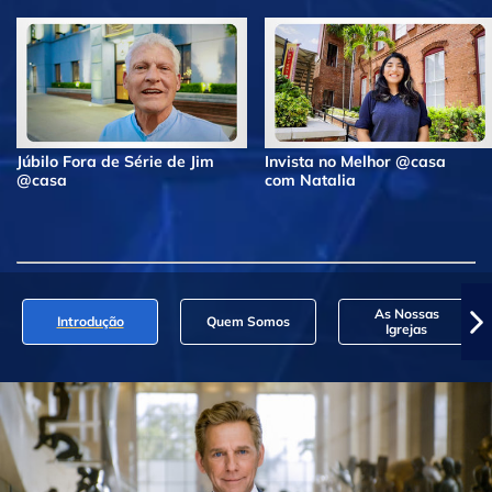
Júbilo Fora de Série de Jim
Invista no Melhor @casa
@casa
com Natalia
As Nossas
Introdução
Quem Somos
Igrejas