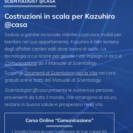
SCIENTOLOGIST @CASA
Costruzioni in scala per Kazuhiro
@casa
Seduto a gambe incrociate mentre costruisce mobili per
bambini nel suo appartamento, Kazuhiro è ben lontano
dagli affollati cantieri edili dove lavora di solito. La
tecnologia a cui ricorre per gestire i vari impegni in loco è
Comunicazione
da
Il Manuale di Scientology
.
Scopri gli
Strumenti di Scientology per la Vita
nei corsi
gratuiti online tratti dal
Manuale di Scientology
.
Scientologist @casa
presenta le numerose persone,
provenienti da tutto il mondo, che rimangono al sicuro,
restano in buona salute e prosperano nella vita.
Corso Online “Comunicazione”
L’esatta formula per migliorare le tue capacità