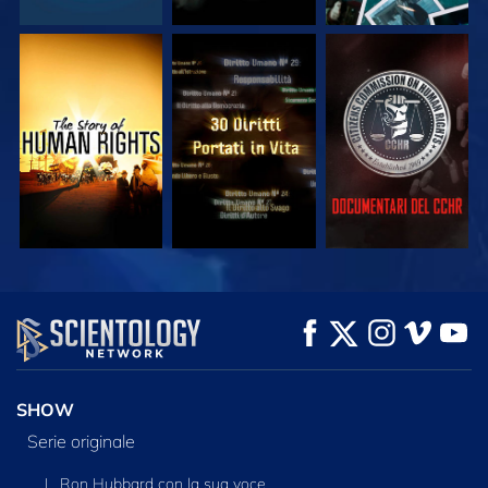
GUARDA
GUARDA
GUARDA
GUARDA
GUARDA
ESPLORA LE
SERIE
SHOW
Serie originale
L. Ron Hubbard con la sua voce