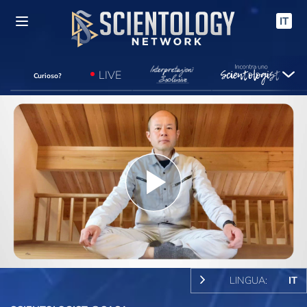
IT
LIVE
Curioso?
Play
Video
LINGUA:
IT