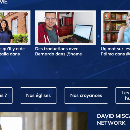
OME
 qu’il y a de
Des traductions avec
Un mot sur le
talia dans
Bernardo dans @home
Pálma dans 
Les
s ?
Nos églises
Nos croyances
hu
DAVID MISC
NETWORK