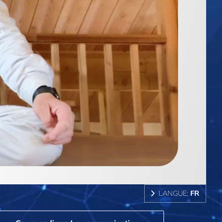
LANGUE:
FR