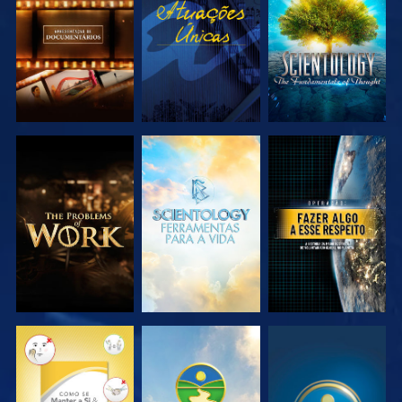
SÉRIE
SÉRIE
EXPLORAR A
EXPLORAR A
VER
SÉRIE
SÉRIE
VER
VER
VER