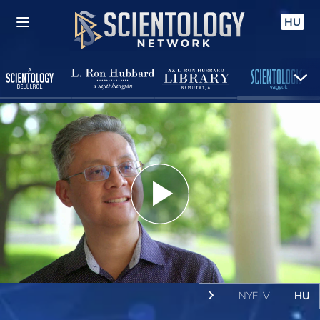
HU
Play
Video
NYELV:
HU