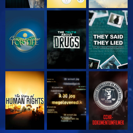
MŰSORNÉZÉS
MŰSORNÉZÉS
MŰSORNÉZÉS
MŰSORNÉZÉS
MŰSORNÉZÉS
MŰSORNÉZÉS