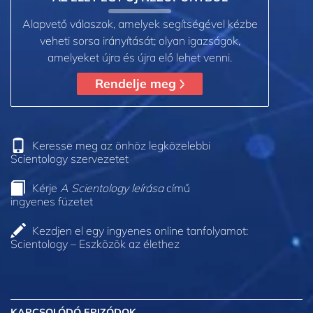
Alapvető válaszok, amelyek segítségével kézbe
veheti sorsa irányítását; olyan igazságok,
amelyeket újra és újra elő lehet venni.
Rendelje meg
Keresse meg az önhöz legközelebbi
Scientology szervezetet
Kérje
A Scientology leírása
című
ingyenes füzetet
Kezdjen el egy ingyenes online tanfolyamot:
Scientology – Eszközök az élethez
KAPCSOLÓDÓ EPIZÓDOK