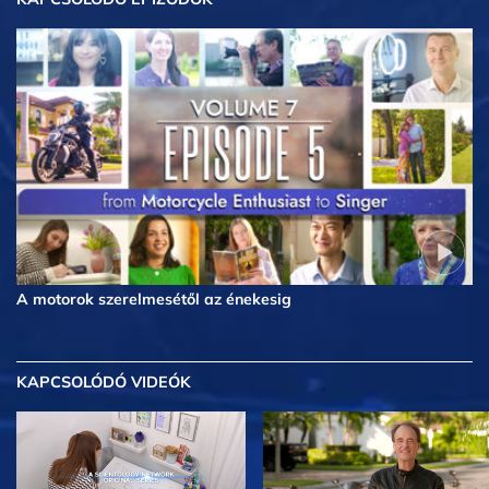
A motorok szerelmesétől az énekesig
KAPCSOLÓDÓ VIDEÓK