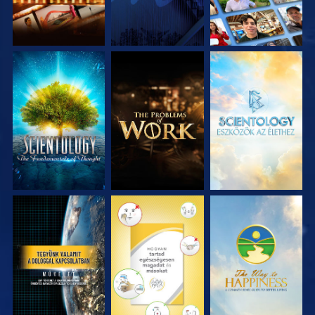
A SOROZAT
A SOROZAT
A SOROZAT
RÉSZEI
RÉSZEI
RÉSZEI
MŰSORNÉZÉS
MŰSORNÉZÉS
MŰSORNÉZÉS