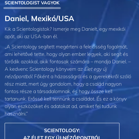
SCIENTOLOGIST VAGYOK
Daniel, Mexikó/USA
Kik a Scientologistok? Ismerje meg Danielt, egy mexikói
apát, aki az USA-ban él.
„A Scientology segített megérteni a felelősség fogalmát,
ami lehetővé tette, hogy olyan ember legyek, aki segít és
törődik azokkal, akik fontosak számára – mondja Daniel. –
A kedvenc Scientology könyvem az
Élet egy új
nézőpontból
. Főként a házasságról és a gyerekekről szóló
rész miatt, mert úgy gondolom, hogy a család nagyon
fontos része a társadalomnak, és hogy össze kell
tartanunk. Erőssé kell tennünk a családot. És ez a könyv
olyan eszközöket és adatokat ad, amiket fel tudunk
használni.”
SCIENTOLOGY:
AZ ÉLET EGY ÚJ NÉZŐPONTBÓL