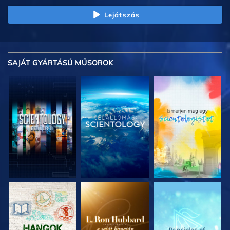
Lejátszás
SAJÁT GYÁRTÁSÚ MŰSOROK
A SOROZAT
A SOROZAT
A SOROZAT
RÉSZEI
RÉSZEI
RÉSZEI