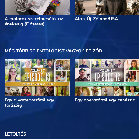
A motorok szerelmesétől az
Alan, Új-Zéland/USA
énekesig (Előzetes)
MÉG TÖBB
SCIENTOLOGIST VAGYOK EPIZÓD
Egy divattervezőtől egy
Egy operatőrtől egy zenészig
túrázóig
LETÖLTÉS