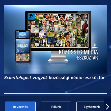
Scientologist vagyok
közösségimédia-eszköztár
Bevezetés
Rólunk
Egyházaink