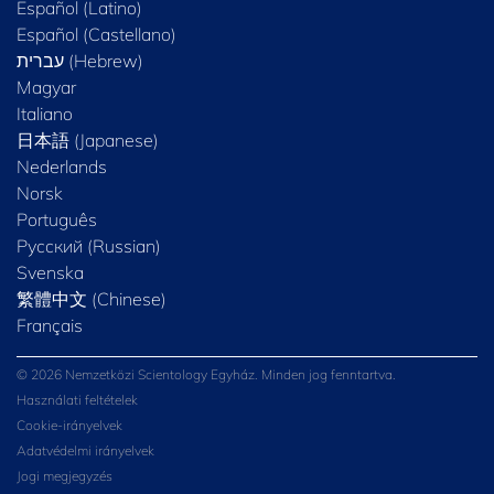
Español (Latino)
Español (Castellano)
Magyar
Italiano
日本語 (Japanese)
Nederlands
Norsk
Português
Русский (Russian)
Svenska
繁體中文 (Chinese)
Français
© 2026 Nemzetközi Scientology Egyház. Minden jog fenntartva.
Használati feltételek
Cookie-irányelvek
Adatvédelmi irányelvek
Jogi megjegyzés