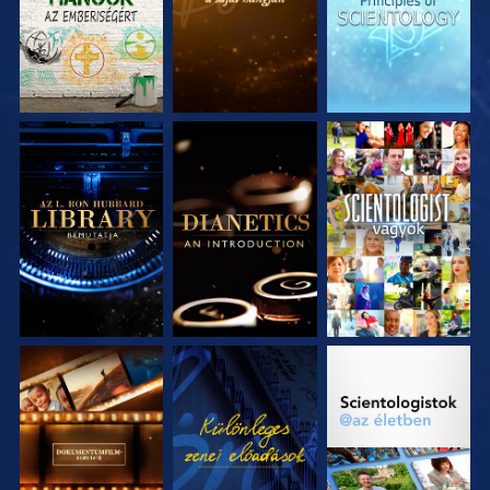
A SOROZAT
A SOROZAT
MŰSORNÉZÉS
RÉSZEI
RÉSZEI
A SOROZAT
MŰSORNÉZÉS
A SOROZAT
RÉSZEI
RÉSZEI