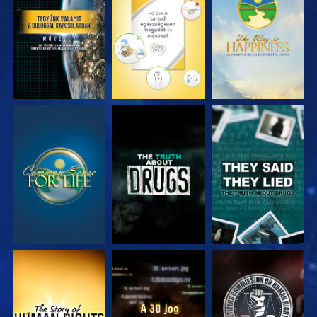
MŰSORNÉZÉS
MŰSORNÉZÉS
MŰSORNÉZÉS
MŰSORNÉZÉS
MŰSORNÉZÉS
MŰSORNÉZÉS
MŰSORNÉZÉS
MŰSORNÉZÉS
MŰSORNÉZÉS