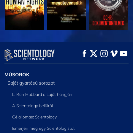
MŰSORNÉZÉS
MŰSORNÉZÉS
A SOROZAT
RÉSZEI
MŰSOROK
Saját gyártású sorozat
L. Ron Hubbard a saját hangján
A Scientology belülről
Célállomás: Scientology
Ismerjen meg egy Scientologistot