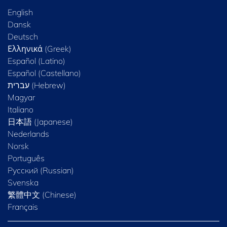
English
Dansk
Deutsch
Ελληνικά (Greek)
Español (Latino)
Español (Castellano)
Magyar
Italiano
日本語 (Japanese)
Nederlands
Norsk
Português
Русский (Russian)
Svenska
繁體中文 (Chinese)
Français