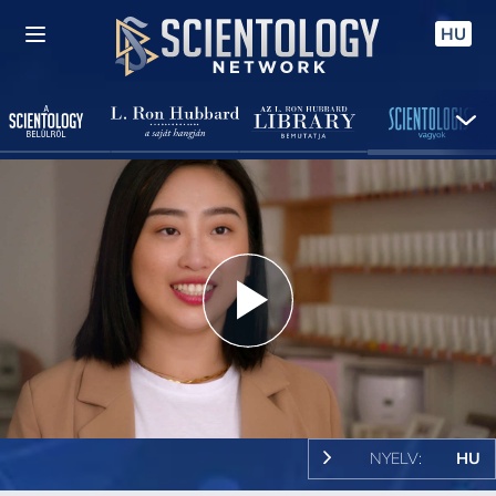
HU
Play
Video
NYELV:
HU