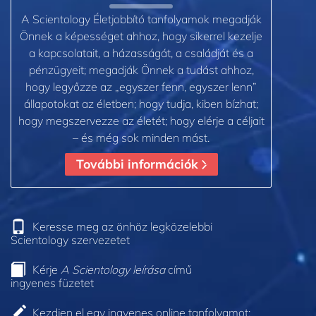
A Scientology Életjobbító tanfolyamok megadják
Önnek a képességet ahhoz, hogy sikerrel kezelje
a kapcsolatait, a házasságát, a családját és a
pénzügyeit; megadják Önnek a tudást ahhoz,
hogy legyőzze az „egyszer fenn, egyszer lenn”
állapotokat az életben; hogy tudja, kiben bízhat;
hogy megszervezze az életét; hogy elérje a céljait
– és még sok minden mást.
További információk
Keresse meg az önhöz legközelebbi
Scientology szervezetet
Kérje
A Scientology leírása
című
ingyenes füzetet
Kezdjen el egy ingyenes online tanfolyamot: