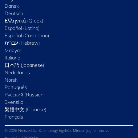
Dansk
Deutsch
Ελληνικά (Greek)
Español (Latino)
Español (Castellano)
Magyar
Italiano
日本語 (Japanese)
Nederlands
Norsk
Português
Русский (Russian)
Svenska
繁體中文 (Chinese)
Français
© 2026 Nemzetközi Scientology Egyház. Minden jog fenntartva.
Használati feltételek