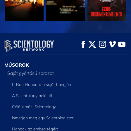
MŰSORNÉZÉS
MŰSORNÉZÉS
A SOROZAT
RÉSZEI
MŰSOROK
Saját gyártású sorozat
L. Ron Hubbard a saját hangján
A Scientology belülről
Célállomás: Scientology
Ismerjen meg egy Scientologistot
Hangok az emberiségért