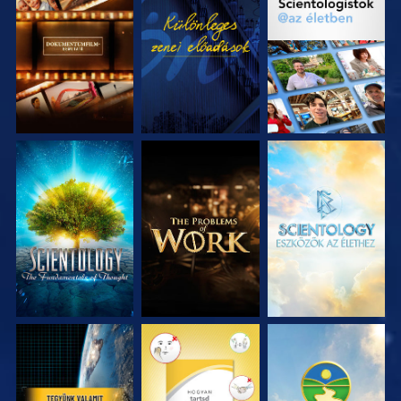
A SOROZAT
MŰSORNÉZÉS
A SOROZAT
RÉSZEI
RÉSZEI
A SOROZAT
A SOROZAT
A SOROZAT
RÉSZEI
RÉSZEI
RÉSZEI
MŰSORNÉZÉS
MŰSORNÉZÉS
MŰSORNÉZÉS