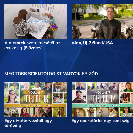
A motorok szerelmesétől az
Alan, Új-Zéland/USA
énekesig (Előzetes)
MÉG TÖBB
SCIENTOLOGIST VAGYOK EPIZÓD
Egy divattervezőtől egy
Egy operatőrtől egy zenészig
túrázóig