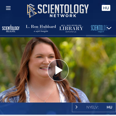
HU
Play
Video
NYELV:
HU