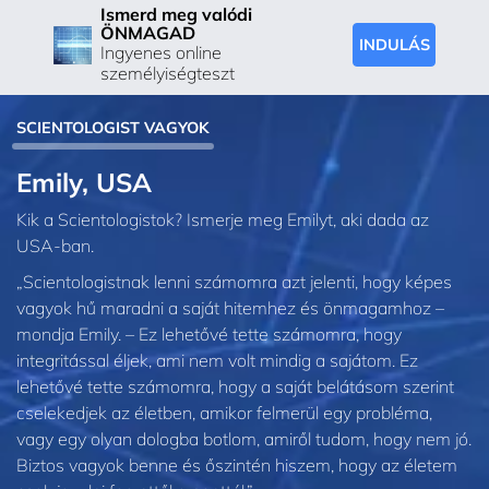
Ismerd meg valódi
ÖNMAGAD
INDULÁS
Ingyenes online
személyiségteszt
SCIENTOLOGIST VAGYOK
Emily, USA
Kik a Scientologistok? Ismerje meg Emilyt, aki dada az
USA-ban.
„Scientologistnak lenni számomra azt jelenti, hogy képes
vagyok hű maradni a saját hitemhez és önmagamhoz –
mondja Emily. – Ez lehetővé tette számomra, hogy
integritással éljek, ami nem volt mindig a sajátom. Ez
lehetővé tette számomra, hogy a saját belátásom szerint
cselekedjek az életben, amikor felmerül egy probléma,
vagy egy olyan dologba botlom, amiről tudom, hogy nem jó.
Biztos vagyok benne és őszintén hiszem, hogy az életem