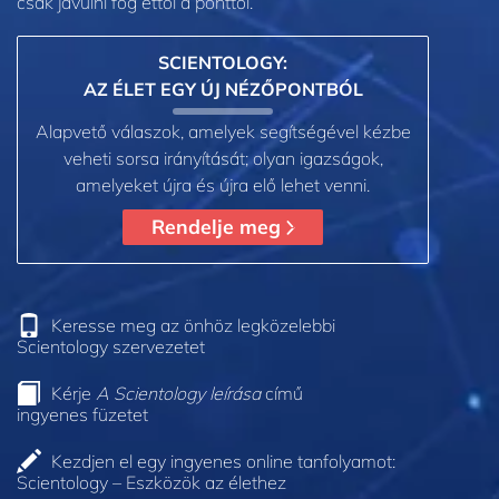
csak javulni fog ettől a ponttól.”
SCIENTOLOGY:
AZ ÉLET EGY ÚJ NÉZŐPONTBÓL
Alapvető válaszok, amelyek segítségével kézbe
veheti sorsa irányítását; olyan igazságok,
amelyeket újra és újra elő lehet venni.
Rendelje meg
Keresse meg az önhöz legközelebbi
Scientology szervezetet
Kérje
A Scientology leírása
című
ingyenes füzetet
Kezdjen el egy ingyenes online tanfolyamot:
Scientology – Eszközök az élethez