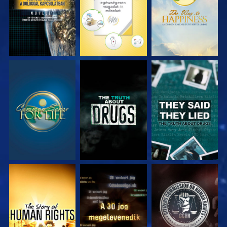
MŰSORNÉZÉS
MŰSORNÉZÉS
MŰSORNÉZÉS
MŰSORNÉZÉS
MŰSORNÉZÉS
MŰSORNÉZÉS