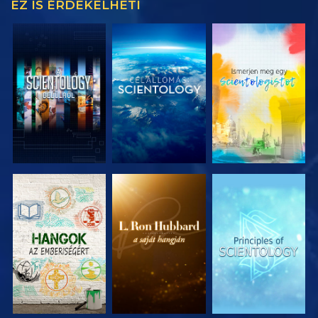
EZ IS ÉRDEKELHETI
A SOROZAT
A SOROZAT
A SOROZAT
RÉSZEI
RÉSZEI
RÉSZEI