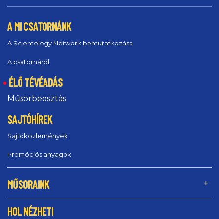
A MI CSATORNÁNK
A Scientology Network bemutatkozása
A csatornáról
ÉLŐ TÉVÉADÁS
Műsorbeosztás
SAJTÓHÍREK
Sajtóközlemények
Promóciós anyagok
MŰSORAINK
HOL NÉZHETI