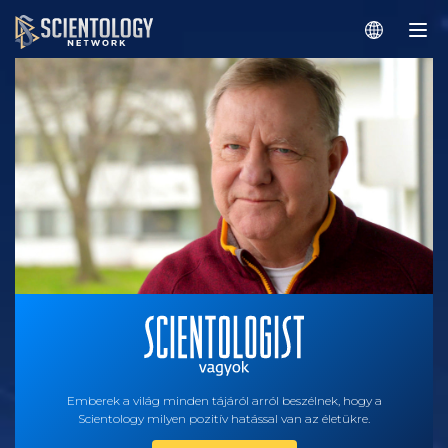
Emberek a világ minden tájáról arról beszélnek, hogy a
Scientology milyen pozitív hatással van az életükre.