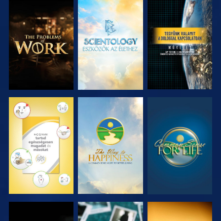
A SOROZAT
A SOROZAT
MŰSORNÉZÉS
RÉSZEI
RÉSZEI
MŰSORNÉZÉS
MŰSORNÉZÉS
MŰSORNÉZÉS