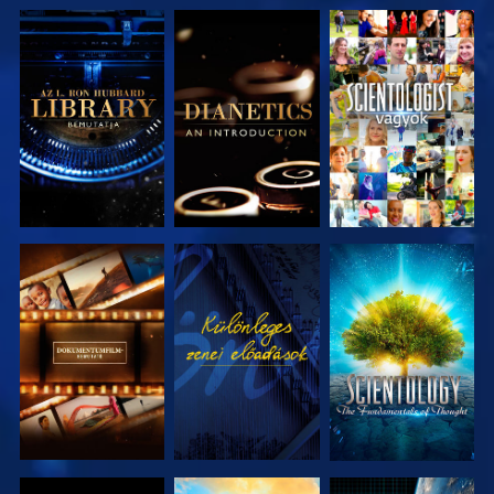
A SOROZAT
A SOROZAT
MŰSORNÉZÉS
RÉSZEI
RÉSZEI
A SOROZAT
MŰSORNÉZÉS
A SOROZAT
RÉSZEI
RÉSZEI