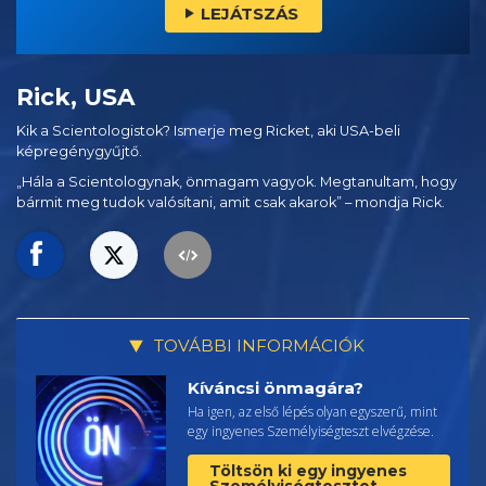
LEJÁTSZÁS
Rick, USA
Kik a Scientologistok? Ismerje meg Ricket, aki USA-beli
képregénygyűjtő.
„Hála a Scientologynak, önmagam vagyok. Megtanultam, hogy
bármit meg tudok valósítani, amit csak akarok” – mondja Rick.
TOVÁBBI INFORMÁCIÓK
Kíváncsi önmagára?
Ha igen, az első lépés olyan egyszerű, mint
egy ingyenes Személyiségteszt elvégzése.
Töltsön ki egy ingyenes
Személyiségtesztet