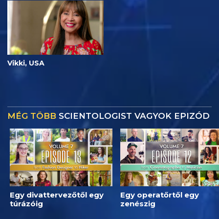
Vikki, USA
MÉG TÖBB
SCIENTOLOGIST VAGYOK EPIZÓD
Egy divattervezőtől egy
Egy operatőrtől egy
túrázóig
zenészig