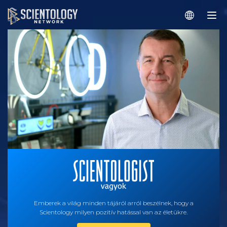
Emberek a világ minden tájáról arról beszélnek, hogy a
Scientology milyen pozitív hatással van az életükre.