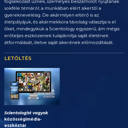
foglalkozást űznek, személyes beszámolót nyújtanak
sokféle témáról; a munkában elért sikertől a
gyereknevelésig. De akármilyen eltérő is az
életpályájuk, és akármekkora távolság választja is el
őket, mindegyikük a Scientology egyszerű, ám mégis
erőteljes eszközeinek tulajdonítja saját életének
átformálását, illetve saját sikerének előmozdítását.
LETÖLTÉS
Scientologist vagyok
közösségimédia-
eszköztár