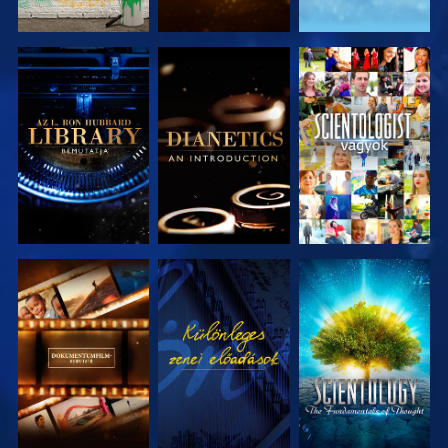
A SOROZAT
A SOROZAT
MŰSORNÉZÉS
RÉSZEI
RÉSZEI
A SOROZAT
MŰSORNÉZÉS
A SOROZAT
RÉSZEI
RÉSZEI