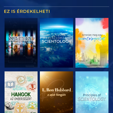
EZ IS ÉRDEKELHETI
A SOROZAT
A SOROZAT
A SOROZAT
RÉSZEI
RÉSZEI
RÉSZEI