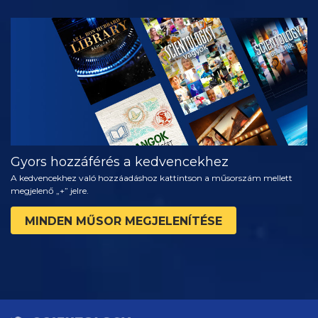
MŰSORNÉZÉS
A SOROZAT
RÉSZEI
Gyors hozzáférés a kedvencekhez
A kedvencekhez való hozzáadáshoz kattintson a műsorszám mellett
megjelenő „+” jelre.
MINDEN MŰSOR MEGJELENÍTÉSE