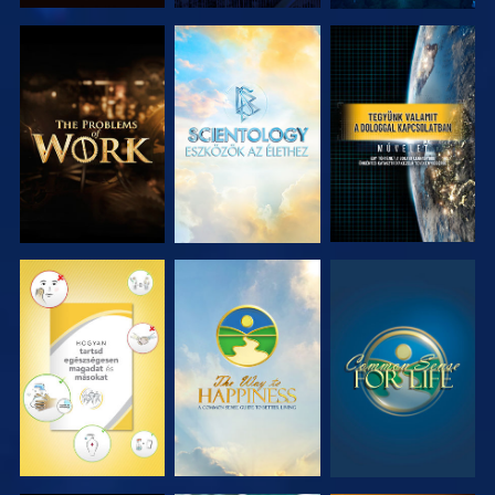
A SOROZAT
A SOROZAT
MŰSORNÉZÉS
RÉSZEI
RÉSZEI
MŰSORNÉZÉS
MŰSORNÉZÉS
MŰSORNÉZÉS