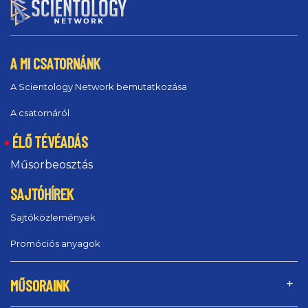
A MI CSATORNÁNK
A Scientology Network bemutatkozása
A csatornáról
ÉLŐ TÉVÉADÁS
Műsorbeosztás
SAJTÓHÍREK
Sajtóközlemények
Promóciós anyagok
MŰSORAINK