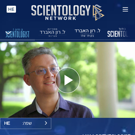
HE
Play
Video
שפה:
HE