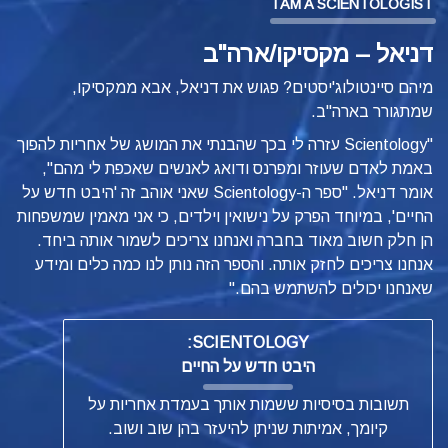
I AM A SCIENTOLOGIST
דניאל – מקסיקו/ארה"ב
מיהם סיינטולוג'יסטים? פגוש את דניאל, אבא ממקסיקו,
שמתגורר בארה"ב.
"Scientology עזרה לי בכך שהבנתי את המושג של אחריות להפוך
באמת לאדם שעוזר ומפרנס ודואג לאנשים שאכפת לי מהם",
אומר דניאל. "ספר ה-Scientology שאני אוהב זה 'היבט חדש על
החיים',
במיוחד הפרק על נישואין וילדים, כי אני מאמין שמשפחות
הן חלק חשוב מאוד בחברה ואנחנו צריכים לשמור אותה ביחד.
אנחנו צריכים לחזק אותה. והספר הזה נותן לנו כמה כלים ומידע
שאנחנו יכולים להשתמש בהם."
SCIENTOLOGY:
היבט חדש על החיים
תשובות בסיסיות ששמות אותך בעמדת אחריות על
קיומך, אמיתות שניתן להיעזר בהן שוב ושוב.