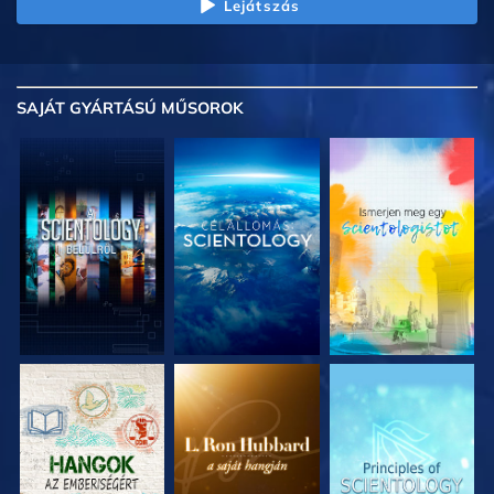
Lejátszás
SAJÁT GYÁRTÁSÚ MŰSOROK
A SOROZAT
A SOROZAT
A SOROZAT
RÉSZEI
RÉSZEI
RÉSZEI