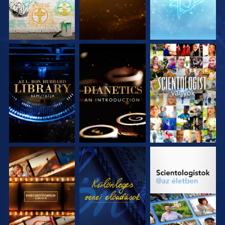
A SOROZAT
A SOROZAT
MŰSORNÉZÉS
RÉSZEI
RÉSZEI
A SOROZAT
MŰSORNÉZÉS
A SOROZAT
RÉSZEI
RÉSZEI