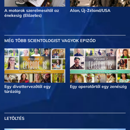
A motorok szerelmesétől az
Alan, Új-Zéland/USA
énekesig (Előzetes)
MÉG TÖBB
SCIENTOLOGIST VAGYOK EPIZÓD
Egy divattervezőtől egy
Egy operatőrtől egy zenészig
túrázóig
LETÖLTÉS