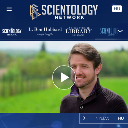
HU
Play
Video
NYELV:
HU