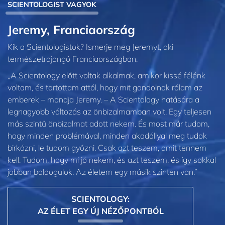
SCIENTOLOGIST VAGYOK
Jeremy, Franciaország
Kik a Scientologistok? Ismerje meg Jeremyt, aki
természetrajongó Franciaországban.
„A Scientology előtt voltak alkalmak, amikor kissé félénk
voltam, és tartottam attól, hogy mit gondolnak rólam az
emberek – mondja Jeremy. – A Scientology hatására a
legnagyobb változás az önbizalmamban volt. Egy teljesen
más szintű önbizalmat adott nekem. És most már tudom,
hogy minden problémával, minden akadállyal meg tudok
birkózni, le tudom győzni. Csak azt teszem, amit tennem
kell. Tudom, hogy mi jó nekem, és azt teszem, és így sokkal
jobban boldogulok. Az életem egy másik szinten van.”
SCIENTOLOGY:
AZ ÉLET EGY ÚJ NÉZŐPONTBÓL