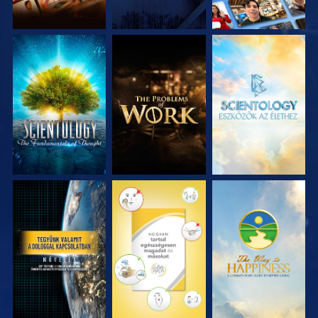
A SOROZAT
A SOROZAT
A SOROZAT
RÉSZEI
RÉSZEI
RÉSZEI
MŰSORNÉZÉS
MŰSORNÉZÉS
MŰSORNÉZÉS