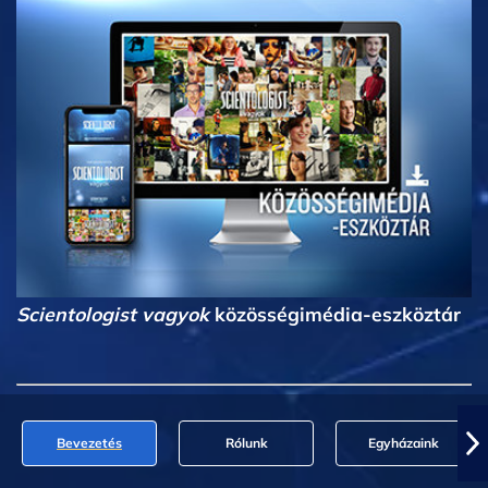
Scientologist vagyok
közösségimédia-eszköztár
Bevezetés
Rólunk
Egyházaink