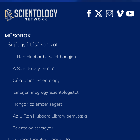
MŰSORNÉZÉS
MŰSORNÉZÉS
A SOROZAT
RÉSZEI
MŰSOROK
Saját gyártású sorozat
L. Ron Hubbard a saját hangján
A Scientology belülről
Célállomás: Scientology
Ismerjen meg egy Scientologistot
Hangok az emberiségért
Az L. Ron Hubbard Library bemutatja
Scientologist vagyok
Dokumentumfilm-bemutató