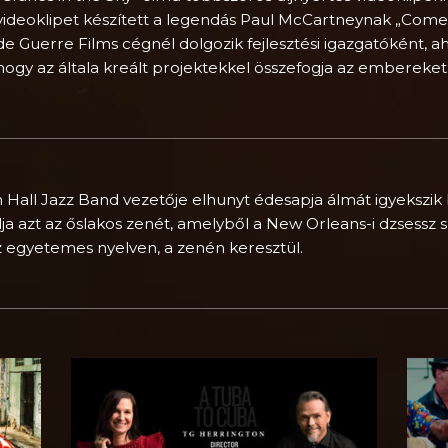
videoklipet készített a legendás Paul McCartneynak „Come
de Guerre Films cégnél dolgozik fejlesztési igazgatóként, a
hogy az általa kreált projektekkel összefogja az embereket
Hall Jazz Band vezetője elhunyt édesapja álmát igyekszik be
a azt az őslakos zenét, amelyből a New Orleans-i dzsessz s
z egyetemes nyelven, a zenén keresztül.