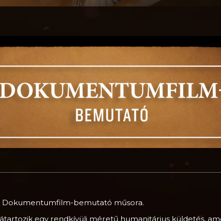
ork Dokumentumfilm-bemutató műsora.
átartozik egy rendkívüli méretű humanitárius küldetés, 