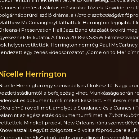
dokumentumfilmek terén tett első kísérletéig. Ez volt a
Mr.
Cannes-i Filmfesztiválok is műsorukra tűztek. Röviddel ezut
polgárháborúról szóló dráma, a
Harc a szabadságért
főpro
Matthew McConaugheyt láthattuk. Herrington legújabb fil
Orleans-i Preservation Hall Jazz Band utazását örökíti meg
igyekeznek felkutatni. A film a 2018-as SXSW Filmfesztivá
sok helyen vetítették. Herrington nemrég Paul McCartney 
rendezett egy zenés videosorozatot „Come on to Me” cím
Nicelle Herrington
Nicelle Herrington egy szenvedélyes filmkészítő. Nagy öröm
kezdeti stádiumtól a befejezésig vihet. Munkássága során
videókat és dokumentumfilmeket készített. Említésre méltó 
Okra
című rövidfilmet, amelyet a Sundance és a Cannes-i Fi
valamint az egész estés dokumentumfilmet, a
Tubát Kubá
vetítettek. Mindkét projekt New Orleans iránti szenvedélyér
Knowlesszal is együtt dolgozott – ő volt a főproducere a „P
„Cranes in the Sky” című többszörös díjnyertes videoklipe