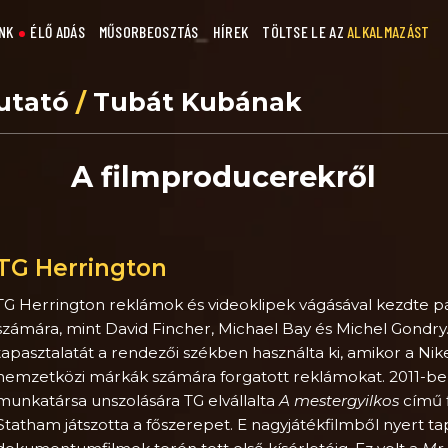
NK
ÉLŐ ADÁS
MŰSORBEOSZTÁS
HÍREK
TÖLTSE LE AZ
ALKALMAZÁST
utató
/
Tubát Kubának
A filmproducerekről
TG Herrington
TG Herrington reklámok és videoklipek vágásával kezdte p
számára, mint David Fincher, Michael Bay és Michel Gondr
tapasztalatát a rendezői székben használta ki, amikor a Nik
nemzetközi márkák számára forgatott reklámokat. 2011-b
munkatársa unszolására TG elvállalta
A mestergyilkos
című 
Statham játszotta a főszerepet. E nagyjátékfilmből nyert tap