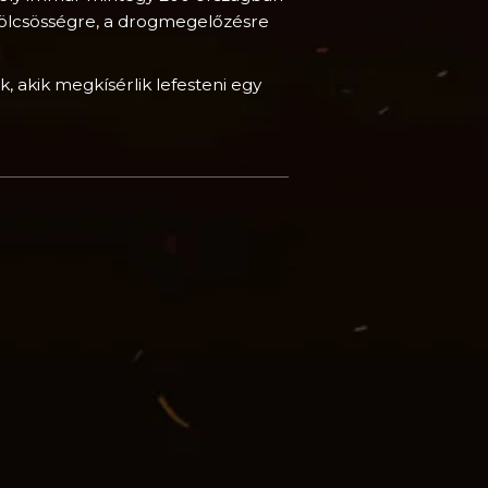
erkölcsösségre, a drogmegelőzésre
, akik megkísérlik lefesteni egy