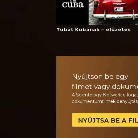
Tubát Kubának – előzetes
Nyújtson be egy
filmet vagy dokum
A Scientology Network elfogad
dokumentumfilmek benyújtás
NYÚJTSA BE A FI