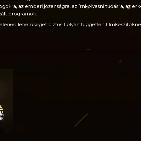
jogokra, az emberi józanságra, az írni-olvasni tudásra, az 
izált programok.
enési lehetőséget biztosít olyan független filmkészítőknek