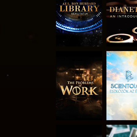
RÉSZEI
RÉSZE
A SOROZAT
MŰSORNÉ
RÉSZEI