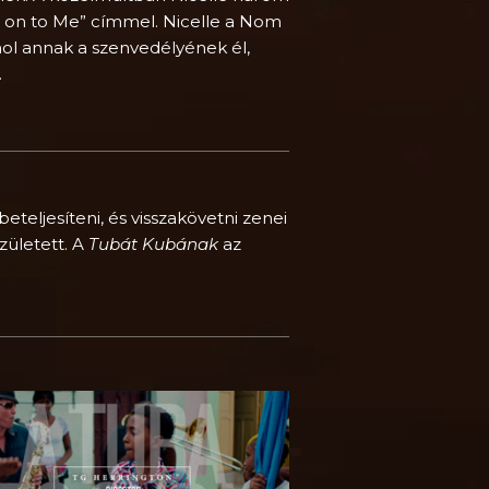
 on to Me” címmel. Nicelle a Nom
hol annak a szenvedélyének él,
.
teljesíteni, és visszakövetni zenei
zületett. A
Tubát Kubának
az