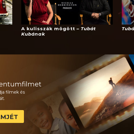
A kulisszák mögött –
Tubát
Tub
Kubának
entumfilmet
ja filmek és
át.
LMJÉT