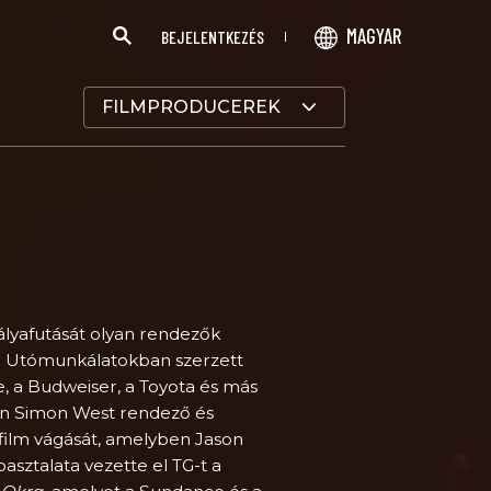
MAGYAR
BEJELENTKEZÉS
FILMPRODUCEREK
ályafutását olyan rendezők
y. Utómunkálatokban szerzett
e, a Budweiser, a Toyota és más
en Simon West rendező és
film vágását, amelyben Jason
asztalata vezette el TG-t a