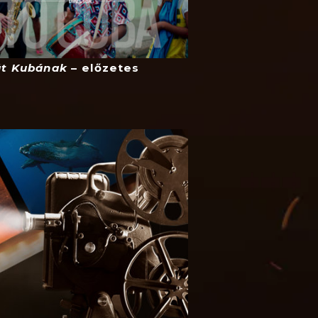
át Kubának
– előzetes