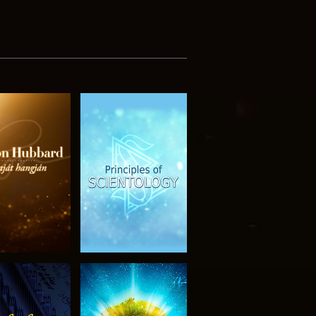
SOROZAT
MŰSORNÉZÉS