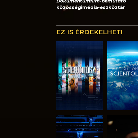
Dokumentumfilm-bemutató
közösségimédia-eszköztár
EZ IS ÉRDEKELHETI
A SOROZAT
A SORO