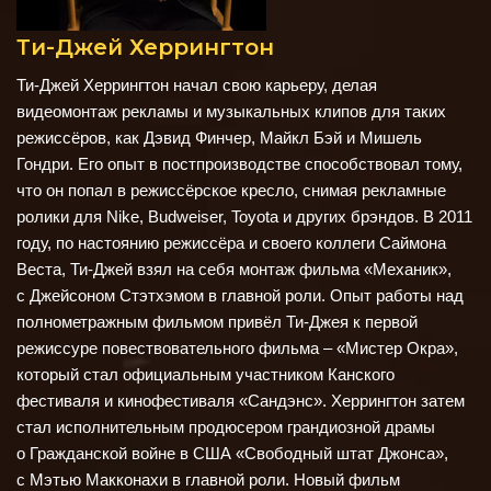
Ти-Джей Херрингтон
Ти-Джей Херрингтон начал свою карьеру, делая
видеомонтаж рекламы и музыкальных клипов для таких
режиссёров, как Дэвид Финчер, Майкл Бэй и Мишель
Гондри. Его опыт в постпроизводстве способствовал тому,
что он попал в режиссёрское кресло, снимая рекламные
ролики для Nike, Budweiser, Toyota и других брэндов. В 2011
году, по настоянию режиссёра и своего коллеги Саймона
Веста, Ти-Джей взял на себя монтаж фильма
«Механик»,
с Джейсоном Стэтхэмом в главной роли. Опыт работы над
полнометражным фильмом привёл Ти-Джея к первой
режиссуре повествовательного фильма – «Мистер Окра»,
который стал официальным участником Канского
фестиваля и кинофестиваля «Сандэнс». Херрингтон затем
стал исполнительным продюсером грандиозной драмы
о Гражданской войне в США «Свободный штат Джонса»
,
с Мэтью Макконахи в главной роли. Новый фильм