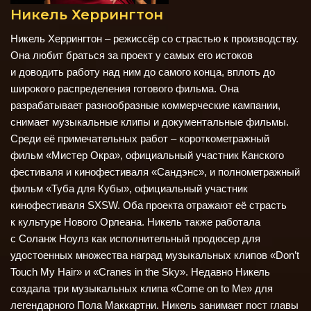
Никель Херрингтон
Никель Херрингтон – режиссёр со страстью к производству.
Она любит браться за проект у самых его истоков
и доводить работу над ним до самого конца, вплоть до
широкого распределения готового фильма. Она
разрабатывает разнообразные коммерческие кампании,
снимает музыкальные клипы и документальные фильмы.
Среди её примечательных работ – короткометражный
фильм «Мистер Окра»
, официальный участник Канского
фестиваля и кинофестиваля «Сандэнс», и полнометражный
фильм «Туба для Кубы»,
официальный участник
кинофестиваля SXSW. Оба проекта отражают её страсть
к культуре Нового Орлеана. Никель также работала
с Соланж Ноулз как исполнительный продюсер для
удостоенных множества наград музыкальных клипов «Don’t
Touch My Hair» и «Cranes in the Sky». Недавно Никель
создала три музыкальных клипа «Come on to Me» для
легендарного Пола Маккартни. Никель занимает пост главы