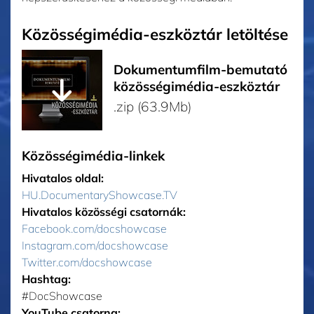
Közösségimédia-eszköztár letöltése
Dokumentumfilm-bemutató
közösségimédia-eszköztár
.zip (63.9Mb)
Közösségimédia-linkek
Hivatalos oldal:
HU.DocumentaryShowcase.TV
Hivatalos közösségi csatornák:
Facebook.com/docshowcase
Instagram.com/docshowcase
Twitter.com/docshowcase
Hashtag:
‎#DocShowcase
YouTube csatorna: