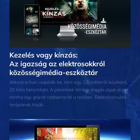
Kezelés vagy kínzás:
Az igazság az elektrosokkról
közösségimédia-eszköztár
Akkora erővel csapódik be, mint egy 2,5 méterről lezuhanó,
20 kilós betontégla. A páciensek leírása alapján olyan érzés,
mintha egy gránát robbanna fel a testben. Elektrokonvulzív
terápiának hívják.