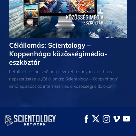
Célállomás: Scientology –
Koppenhága közösségimédia-
eszköztár
Letöltheti és használhatja ezeket az anyagokat, hogy
népszerűsítse a „Célállomás: Scientology – Koppenhága”
című epizódot az interneten és a közösségi oldalakon.