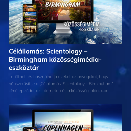
Célállomás: Scientology –
Birmingham közösségimédia-
eszköztár
Letöltheti és használhatja ezeket az anyagokat, hogy
népszerűsítse a „Célállomás: Scientology – Birmingham”
című epizódot az interneten és a közösségi oldalakon.