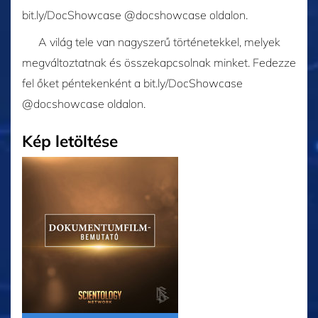
bit.ly/DocShowcase @docshowcase oldalon.
A világ tele van nagyszerű történetekkel, melyek
megváltoztatnak és összekapcsolnak minket. Fedezze
fel őket péntekenként a bit.ly/DocShowcase
@docshowcase oldalon.
Kép letöltése