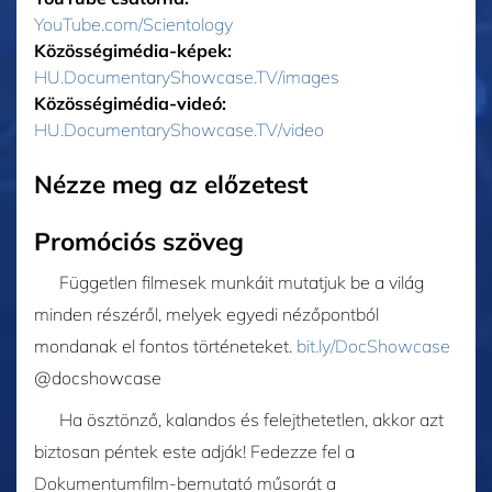
YouTube.com/Scientology
Közösségimédia-képek:
HU.DocumentaryShowcase.TV/images
Közösségimédia-videó:
HU.DocumentaryShowcase.TV/video
Nézze meg az előzetest
Promóciós szöveg
Független filmesek munkáit mutatjuk be a világ
minden részéről, melyek egyedi nézőpontból
mondanak el fontos történeteket. ‎
bit.ly/DocShowcase
‎@docshowcase
Ha ösztönző, kalandos és felejthetetlen, akkor azt
biztosan péntek este adják! Fedezze fel a
Dokumentumfilm-bemutató műsorát a