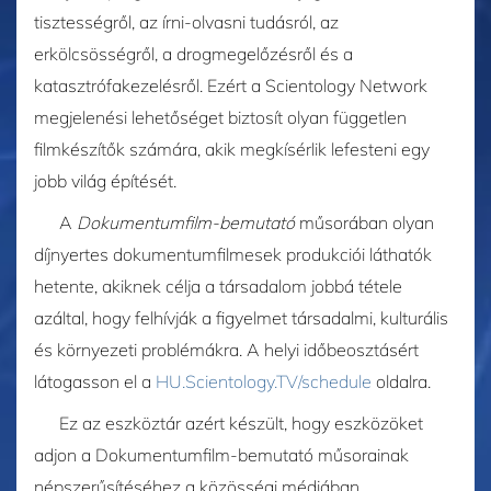
tisztességről, az írni-olvasni tudásról, az
erkölcsösségről, a drogmegelőzésről és a
katasztrófakezelésről. Ezért a Scientology Network
megjelenési lehetőséget biztosít olyan független
filmkészítők számára, akik megkísérlik lefesteni egy
jobb világ építését.
A
Dokumentumfilm-bemutató
műsorában olyan
díjnyertes dokumentumfilmesek produkciói láthatók
hetente, akiknek célja a társadalom jobbá tétele
azáltal, hogy felhívják a figyelmet társadalmi, kulturális
és környezeti problémákra. A helyi időbeosztásért
látogasson el a
HU.Scientology.TV/schedule
oldalra.
Ez az eszköztár azért készült, hogy eszközöket
adjon a Dokumentumfilm-bemutató műsorainak
népszerűsítéséhez a közösségi médiában.