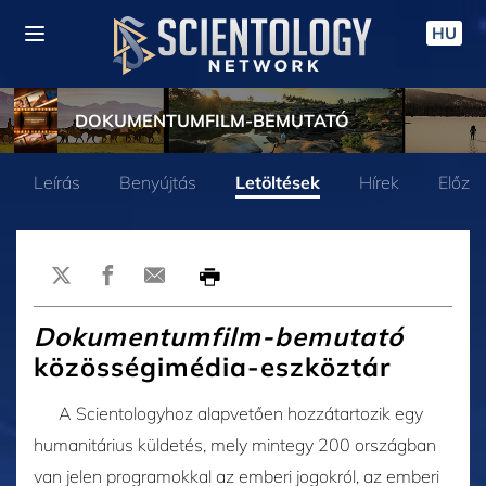
HU
DOKUMENTUMFILM-BEMUTATÓ
Leírás
Benyújtás
Letöltések
Hírek
Előze
Dokumentumfilm-bemutató
közösségimédia-eszköztár
A Scientologyhoz alapvetően hozzátartozik egy
humanitárius küldetés, mely mintegy 200 országban
van jelen programokkal az emberi jogokról, az emberi