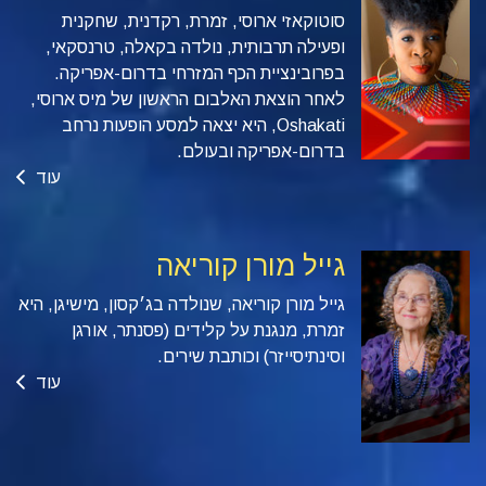
סוטוקאזי ארוסי, זמרת, רקדנית, שחקנית
ופעילה תרבותית, נולדה בקאלה, טרנסקאי,
בפרובינציית הכף המזרחי בדרום-אפריקה.
לאחר הוצאת האלבום הראשון של מיס ארוסי,
Oshakati, היא יצאה למסע הופעות נרחב
בדרום-אפריקה ובעולם.
עוד
גייל מורן קוריאה
גייל מורן קוריאה, שנולדה בג׳קסון, מישיגן, היא
זמרת, מנגנת על קלידים (פסנתר, אורגן
וסינתיסייזר) וכותבת שירים.
עוד