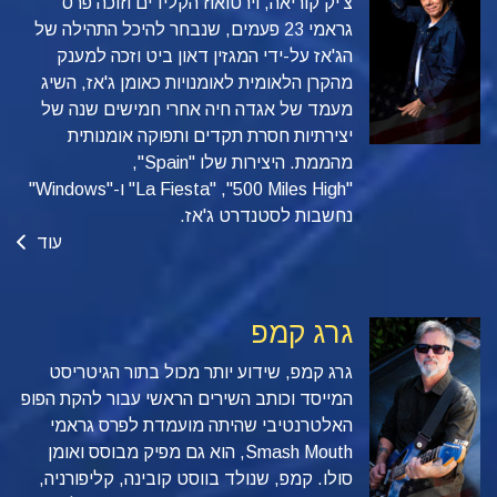
צ'יק קוריאה, וירטואוז הקלידים וזוכה פרס
גראמי 23 פעמים, שנבחר להיכל התהילה של
הג'אז על-ידי המגזין דאון ביט וזכה למענק
מהקרן הלאומית לאומנויות כאומן ג'אז, השיג
מעמד של אגדה חיה אחרי חמישים שנה של
יצירתיות חסרת תקדים ותפוקה אומנותית
מהממת. היצירות שלו "Spain",‏
"500‎ Miles High",‏ "La Fiesta" ו-"Windows"
נחשבות לסטנדרט ג'אז.
עוד
גרג קמפ
גרג קמפ, שידוע יותר מכול בתור הגיטריסט
המייסד וכותב השירים הראשי עבור להקת הפופ
האלטרנטיבי שהיתה מועמדת לפרס גראמי
Smash Mouth, הוא גם מפיק מבוסס ואומן
סולו. קמפ, שנולד בווסט קובינה, קליפורניה,