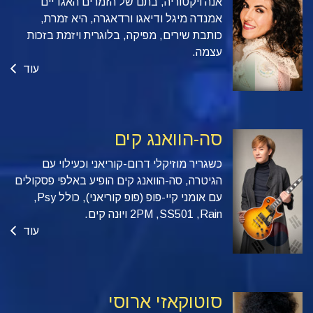
אנה ויקטוריה, בתם של הזמרים האגדיים
אמנדה מיגל ודיאגו ורדאגרה, היא זמרת,
כותבת שירים, מפיקה, בלוגרית ויזמת בזכות
עצמה.
עוד
סה-הוואנג קים
כשגריר מוזיקלי דרום-קוריאני וכעילוי עם
הגיטרה, סה-הוואנג קים הופיע באלפי פסקולים
עם אומני קיי-פופ (פופ קוריאני), כולל Psy,‏
Rain,‏ SS501,‏ 2PM ויוּנה קים.
עוד
סוטוקאזי ארוסי