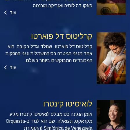
פאקו דה לוסיה ואנריקה מורנטה.
עוד
קרליטוס דל פוארטו
קרליטוס דל פוארטו, שנולד וגדל בקובה, הוא
אחד מנגני הגיטרה בס החשמלית ונגני ההפקות
המכובדים המבוקשים ביותר בעולם.
עוד
לואיסיטו קינטרו
אומן הנגינה בטימבלס לואיסיטו קינטרו מגיע
מקראקס, ונצואלה, שם הוא למד ב-Orquesta
Simfónica de Venezuela (התזמורת