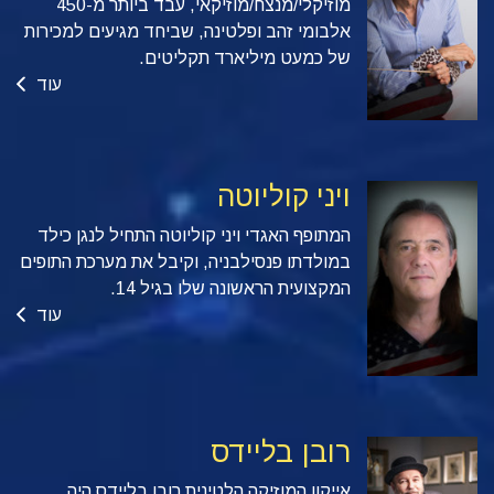
מוזיקלי/מנצח/מוזיקאי, עבד ביותר מ-450
אלבומי זהב ופלטינה, שביחד מגיעים למכירות
של כמעט מיליארד תקליטים.
עוד
ויני קוליוטה
המתופף האגדי ויני קוליוטה התחיל לנגן כילד
במולדתו פנסילבניה, וקיבל את מערכת התופים
המקצועית הראשונה שלו בגיל 14.
עוד
רובן בליידס
אייקון המוזיקה הלטינית רובן בליידס היה