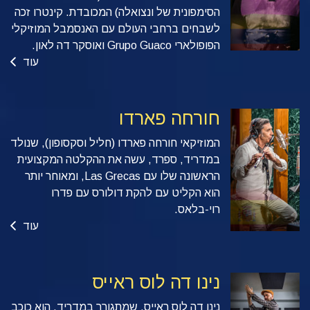
הסימפונית של ונצואלה) המכובדת. קינטרו זכה
לשבחים ברחבי העולם עם האנסמבל המוזיקלי
הפופולארי Grupo Guaco ואוסקר דה לאון.
עוד
חורחה פארדו
המוזיקאי חורחה פארדו (חליל וסקסופון), שנולד
במדריד, ספרד, עשה את ההקלטה המקצועית
הראשונה שלו עם Las Grecas, ומאוחר יותר
הוא הקליט עם להקת דולורס עם פדרו
רוי-בלאס.
עוד
נינו דה לוס ראייס
נינו דה לוס ראייס, שמתגורר במדריד, הוא כוכב