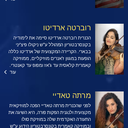
רוברטה ארדיטו
הכנרית רוברטה ארדיטו סיימה את לימודיה
בקונסרבטוריון המהולל ע"ש ניקולו פיצ'יני
בבארי. הקריירה המקצועית של ארדיטו כללה
הופעות במגוון ז'אנרים מוזיקליים, ממוזיקה
קאמרית קלאסית עד ג'אז ומפופ עד קאנטרי.
עוד
מרתה טאדיי
לפני שהכנרית מרתה טאדיי הפכה למוזיקאית
מקצועית ולנגנית הפקות פורה, היא השיגה את
התעודה האקדמית שלה במוזיקת סולו
ובמוזיקה קאמרית בקונסרבטוריון הידוע ע"ש