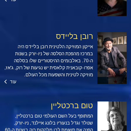
רובן בליידס
אייקון המוזיקה הלטינית רובן בליידס היה
במרכז מהפכת הסלסה של ניו-יורק בשנות
ה-70. באלבומים ההיסטוריים שלו בסלסה
אפרו-קובאנית קלאסית יש נגיעות של רוק, ג'אז,
מוזיקה לטינית והשפעות מכל העולם.
עוד
טום ברכטליין
המתופף בעל השם העולמי טום ברכטליין,
שנולד וגדל בנעוריו בלונג איילנד, ניו-יורק,
הפנה את תשומת לבו מלהקות רוק בשנות ה-60