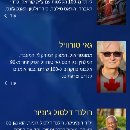
ליותר מ-100 הקלטות עם צ'יק קוריאה, פרדי
האברד, הוראס סילבר, סידר ולטון והאנק ג'ונס.
עוד
גאי טורוויל
ממונטריאול, המפיק המוזיקלי, המעבד,
המלחין ונגן הבס גאי טורוויל הפיק יותר מ-90
אלבומים וקרוב ל-100 שירים עבור אומנים
קנדים וצרפתים.
עוד
רולנד דלסול ג'וניור
יליד דומיניקה, רולנד דלסול ג'וניור, הוא נגן בס
מעולה, מוביל הֶרכב ומפיק. יחד עם הפקת