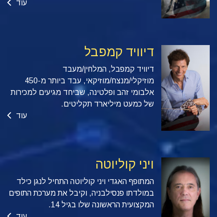
עוד
דיוויד קמפבל
דיוויד קמפבל, המלחין/מעבד
מוזיקלי/מנצח/מוזיקאי, עבד ביותר מ-450
אלבומי זהב ופלטינה, שביחד מגיעים למכירות
של כמעט מיליארד תקליטים.
עוד
ויני קוליוטה
המתופף האגדי ויני קוליוטה התחיל לנגן כילד
במולדתו פנסילבניה, וקיבל את מערכת התופים
המקצועית הראשונה שלו בגיל 14.
עוד