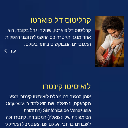
קרליטוס דל פוארטו
קרליטוס דל פוארטו, שנולד וגדל בקובה, הוא
אחד מנגני הגיטרה בס החשמלית ונגני ההפקות
המכובדים המבוקשים ביותר בעולם.
עוד
לואיסיטו קינטרו
אומן הנגינה בטימבלס לואיסיטו קינטרו מגיע
מקראקס, ונצואלה, שם הוא למד ב-Orquesta
Simfónica de Venezuela (התזמורת
הסימפונית של ונצואלה) המכובדת. קינטרו זכה
לשבחים ברחבי העולם עם האנסמבל המוזיקלי