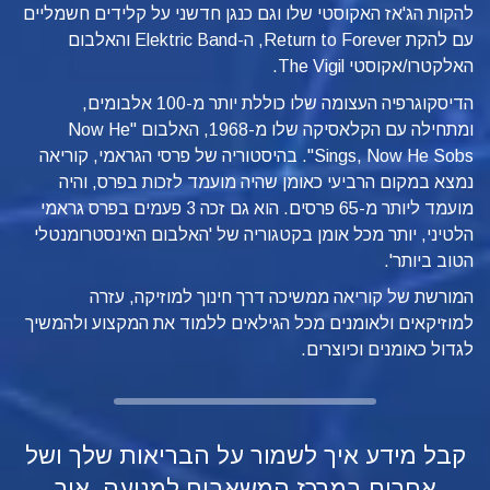
להקות הג'אז האקוסטי שלו וגם כנגן חדשני על קלידים חשמליים
עם להקת Return to Forever, ה-Elektric Band והאלבום
האלקטרו/אקוסטי The Vigil.
הדיסקוגרפיה העצומה שלו כוללת יותר מ-100 אלבומים,
ומתחילה עם הקלאסיקה שלו מ-1968, האלבום "Now He
Sings, Now He Sobs". בהיסטוריה של פרסי הגראמי, קוריאה
נמצא במקום הרביעי כאומן שהיה מועמד לזכות בפרס, והיה
מועמד ליותר מ-65 פרסים. הוא גם זכה 3 פעמים בפרס גראמי
הלטיני, יותר מכל אומן בקטגוריה של 'האלבום האינסטרומנטלי
הטוב ביותר'.
המורשת של קוריאה ממשיכה דרך חינוך למוזיקה, עזרה
למוזיקאים ולאומנים מכל הגילאים ללמוד את המקצוע ולהמשיך
לגדול כאומנים וכיוצרים.
קבל מידע איך לשמור על הבריאות שלך ושל
אחרים במרכז המשאבים למניעה, איך