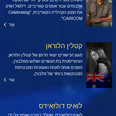
אלבומים עבור אומנים קאריביים, דלסול הפיק
את המנון הקהילייה הקאריבית, "Celebrating
CARICOM".
עוד
קטלין הלוראן
מגוון הכישורים יוצאי הדופן של קטלין הלוראן,
הגיטריסטית בת העשרים ושלוש ממלבורן,
הופכים אותה לאחת האומניות המבטיחות
המבוקשות ביותר של מלבורן.
עוד
לואיס דולזאידס
לואיס דולזאידס, שנולד בקובה ואומץ על-ידי