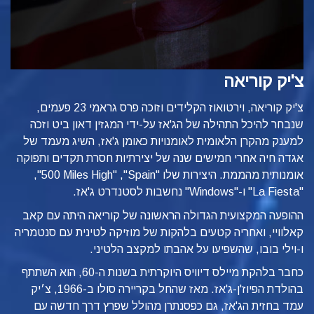
צ'יק קוריאה
צ'יק קוריאה, וירטואוז הקלידים וזוכה פרס גראמי 23 פעמים,
שנבחר להיכל התהילה של הג'אז על-ידי המגזין דאון ביט וזכה
למענק מהקרן הלאומית לאומנויות כאומן ג'אז, השיג מעמד של
אגדה חיה אחרי חמישים שנה של יצירתיות חסרת תקדים ותפוקה
אומנותית מהממת. היצירות שלו "Spain",‏ "500‎ Miles High",‏
"La Fiesta" ו-"Windows" נחשבות לסטנדרט ג'אז.
ההופעה המקצועית הגדולה הראשונה של קוריאה היתה עם קאב
קאלוויי, ואחריה קטעים בלהקות של מוזיקה לטינית עם סנטמריה
ו-וילי בובו, שהשפיעו על אהבתו למקצב הלטיני.
כחבר בלהקת מיילס דיוויס היוקרתית בשנות ה-60, הוא השתתף
בהולדת הפיוז'ן-ג'אז. מאז שהחל בקריירה סולו ב-1966, צ׳יק
עמד בחזית הג'אז, גם כפסנתרן מהולל שפרץ דרך חדשה עם