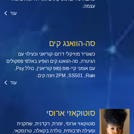
עצמה.
עוד
סה-הוואנג קים
כשגריר מוזיקלי דרום-קוריאני וכעילוי עם
הגיטרה, סה-הוואנג קים הופיע באלפי פסקולים
עם אומני קיי-פופ (פופ קוריאני), כולל Psy,‏
Rain,‏ SS501,‏ 2PM ויוּנה קים.
עוד
סוטוקאזי ארוסי
סוטוקאזי ארוסי, זמרת, רקדנית, שחקנית
ופעילה תרבותית, נולדה בקאלה, טרנסקאי,