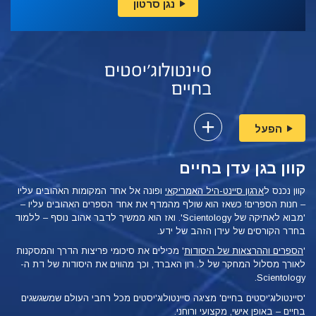
נגן סרטון
הפעל
קוון בגן עדן בחיים
קוון נכנס ל
ארגון סיינט-היל האמריקאי
ופונה אל אחד המקומות האהובים עליו
– חנות הספרים! כשאז הוא שולף מהמדף את אחד הספרים האהובים עליו –
'מבוא לאתיקה של Scientology'. ואז הוא ממשיך לדבר אהוב נוסף – ללמוד
בחדר הקורסים של עידן הזהב של ידע.
'
הספרים וההרצאות של היסודות
' מכילים את סיכומי פריצות הדרך והמסקנות
לאורך מסלול המחקר של ל. רון האברד, וכך מהווים את היסודות של דת ה-
Scientology.
'סיינטולוג'יסטים בחיים' מציגה סיינטולוג'יסטים מכל רחבי העולם שמשגשגים
בחיים – באופן
אישי, מקצועי ורוחני.