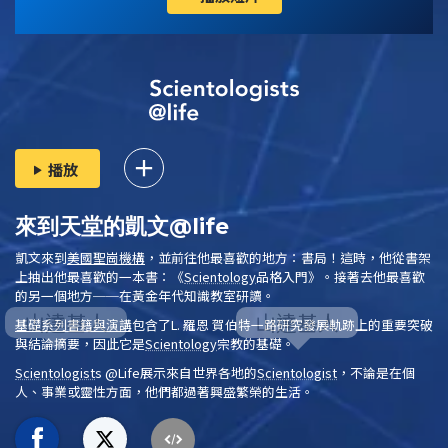
播放
來到天堂的凱文@life
凱文來到
美國聖崗機構
，並前往他最喜歡的地方：書局！這時，他從書架
上抽出他最喜歡的一本書：
《
Scientology
品格入門》
。接著去他最喜歡
的另一個地方──在黃金年代知識教室研讀。
基礎系列書籍與演講
包含了L. 羅恩 賀伯特一路研究發展軌跡上的重要突破
與結論摘要，因此它是
Scientology
宗教的基礎。
Scientologist
s @Life
展示來自世界各地的
Scientologist
，不論是在個
人、事業或靈性方面，他們都過著興盛繁榮的生活。