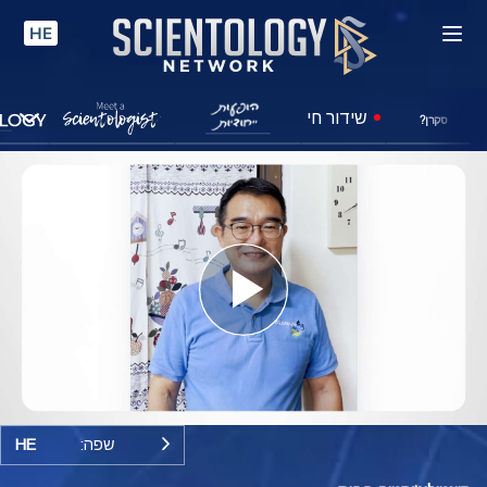
HE
שידור חי
סקרן?
Play
Video
שפה:
HE