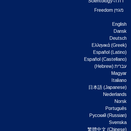
דת ה-Scientology
מגזין Freedom
English
Dansk
Deutsch
Ελληνικά (Greek)
Español (Latino)
Español (Castellano)
עברית (Hebrew)‏
Magyar
Italiano
日本語 (Japanese)
Nederlands
Norsk
Português
Русский (Russian)
Svenska
繁體中文 (Chinese)