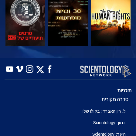
צפה
צפה
צפה
צפה
צפה
בדוק את הסדרה
תוכניות
סדרה מקורית
ל. רון האברד: בקולו שלו
בתוך Scientology
היעד: Scientology