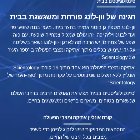
סיינטולוג'יסטים בבית
הגינה של וון-לונג פורחת ומשגשגת בבית
וון-לונג מטפח גן בוטני אמיתי בחצר ביתו. מעצי בננה שופעי פרי
ועד לבוגנוויליה יפה, זהו עולם שמכיל צמחייה שופעת. עם כזה
שפע של צמחים, יש הרבה מה לארגן ו-וון-לונג נשאר בשליטה
על-ידי שימוש בכלים מתוך
'אתיקה ומצבי הפעולה'
ב-'ספר-העזר
של Scientology'.
'
אתיקה ומצבי הפעולה
'
הוא אחד מתוך 19 קורסי Scientology
אונליין ללא תשלום שמבוססים על עקרונות מתוך 'ספר-העזר של
Scientology'.
'סיינטולוג'יסטים בבית' מציג את האנשים הרבים ברחבי העולם
שנשארים בטוחים, נשארים בריאים ומשגשגים בחיים.
קורס אונליין אתיקה ומצבי הפעולה
הנוסחאות המדויקות שיש לנהוג לפיהן כדי לשפר
מצבים בכל היבט של החיים.