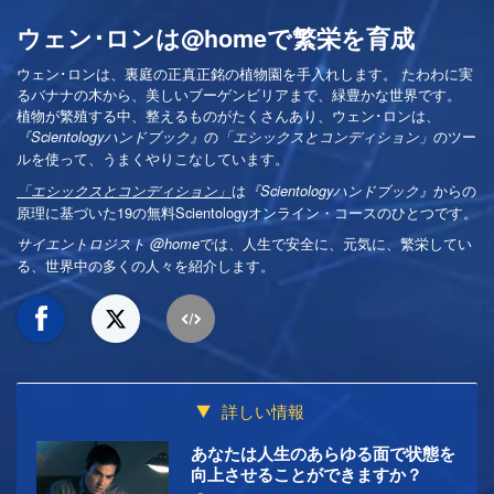
ウェン･ロンは@homeで繁栄を育成
ウェン･ロンは、裏庭の正真正銘の植物園を手入れします。 たわわに実
るバナナの木から、美しいブーゲンビリアまで、緑豊かな世界です。
植物が繁殖する中、整えるものがたくさんあり、ウェン･ロンは、
の
のツー
『Scientologyハンドブック』
「エシックスとコンディション」
ルを使って、うまくやりこなしています。
は
からの
「エシックスとコンディション」
『Scientologyハンドブック』
原理に基づいた19の無料Scientologyオンライン・コースのひとつです。
では、人生で安全に、元気に、繁栄してい
サイエントロジスト @home
る、世界中の多くの人々を紹介します。
詳しい情報
あなたは人生のあらゆる面で状態を
向上させることができますか？