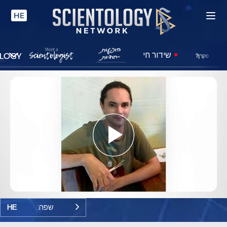
HE
שידור חי
סקרן?
Play
Video
שפה:
HE