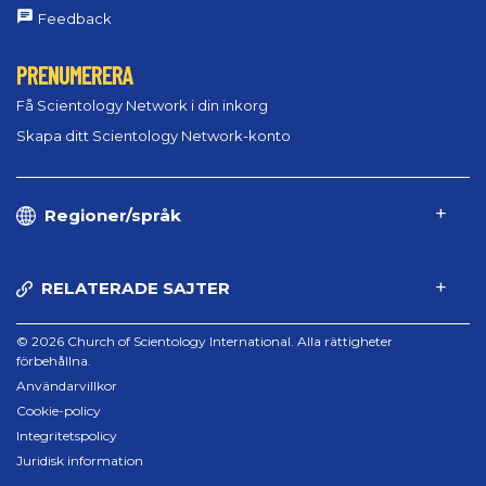
Feedback
PRENUMERERA
Få Scientology Network i din inkorg
Skapa ditt Scientology Network-konto
Regioner/språk
RELATERADE SAJTER
© 2026 Church of Scientology International. Alla rättigheter
förbehållna.
Användarvillkor
Cookie-policy
Integritetspolicy
Juridisk information