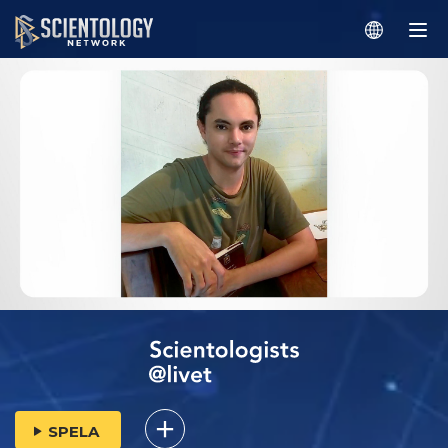
SPELA