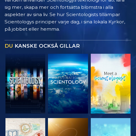
sig mer, skapa mer och fortsätta blomstra i alla
aspekter av sina liv. Se hur Scientologists tillämpar
Scientologys principer varje dag, i sina lokala Kyrkor,
på jobbet eller hemma.
DU
KANSKE OCKSÅ GILLAR
UTFORSKA
UTFORSKA
UTFORSKA