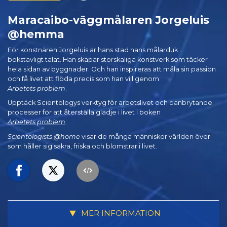
Maracaibo-väggmålaren Jorgeluis
@hemma
För konstnären Jorgeluis är hans stad hans målarduk …
bokstavligt talat. Han skapar storskaliga konstverk som täcker
hela sidan av byggnader. Och han inspireras att måla sin passion
och få livet att flöda precis som han vill genom
Arbetets problem
.
Upptäck Scientologys verktyg för arbetslivet och banbrytande
processer för att återställa glädje i livet i boken
Arbetets problem
.
Scientologists @home
visar de många människor världen över
som håller sig säkra, friska och blomstrar i livet.
MER INFORMATION