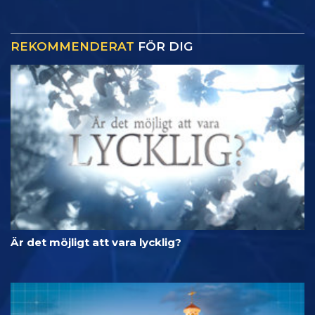
REKOMMENDERAT
FÖR DIG
Är det möjligt att vara lycklig?