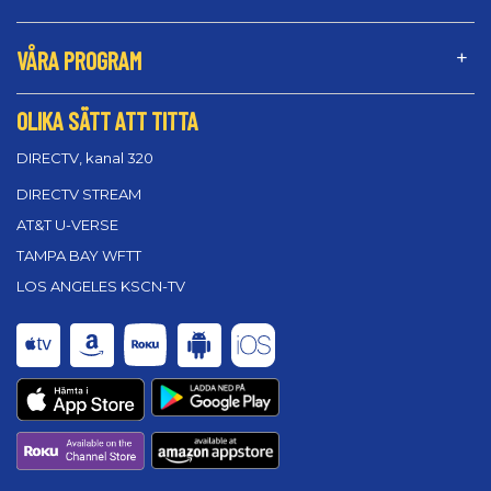
VÅRA PROGRAM
OLIKA SÄTT ATT TITTA
DIRECTV, kanal 320
DIRECTV STREAM
AT&T U-VERSE
TAMPA BAY WFTT
LOS ANGELES KSCN-TV