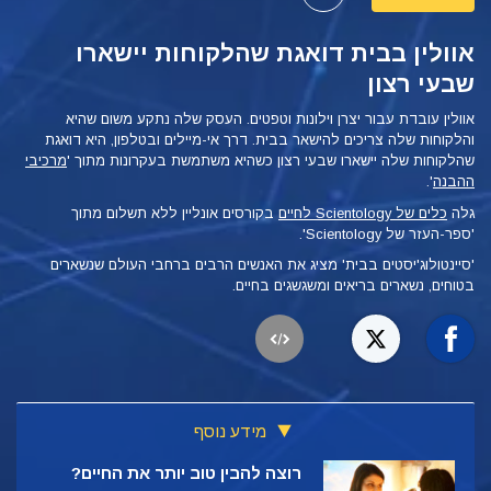
אוולין בבית דואגת שהלקוחות יישארו
שבעי רצון
אוולין עובדת עבור יצרן וילונות וטפטים. העסק שלה נתקע משום שהיא
והלקוחות שלה צריכים להישאר בבית. דרך אי-מיילים ובטלפון, היא דואגת
שהלקוחות שלה יישארו שבעי רצון כשהיא משתמשת בעקרונות מתוך '
מרכיבי
ההבנה
'.
גלה
כלים של Scientology לחיים
בקורסים אונליין ללא תשלום מתוך
'ספר-העזר של Scientology'.
'סיינטולוג'יסטים בבית' מציג את האנשים הרבים ברחבי העולם שנשארים
בטוחים, נשארים בריאים ומשגשגים בחיים.
מידע נוסף
רוצה להבין טוב יותר את החיים?