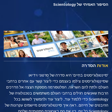
הסיפור האמיתי של Scientology
אודות
הסדרה
'סיינטולוג'יסטים בחיים' היא סדרה של סרטוני וידיאו
שסיינטולוג'יסטים צילמו בעצמם כדי ליצור קשר עם אחרים ברחבי
העולם ולתת להם השראה. הפלטפורמה מספקת הצצה אל הדרכים
הרבות שאנשים רגילים ברחבי העולם משתמשים בטכנולוגיה של
Scientology כדי ללמוד עוד, ליצור עוד ולהמשיך לשגשג בכל
ההיבטים של חייהם. ראה איך סיינטולוג'יסטים מיישמים עקרונות של
Scientology כל יום, בין אם הם בארגונים המקומיים שלהם,