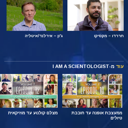
חררדו – מקסיקו
ג'ון – אירלנד/איטליה
עוד
מ-I AM A SCIENTOLOGIST
ממעצבת אופנה עד חובבת
מצלם קולנוע עד מוזיקאית
טיולים