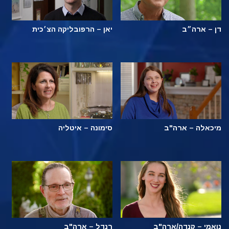
דן – ארה״ב
יאן – הרפובליקה הצ׳כית
מיכאלה – ארה"ב
סימונה – איטליה
נואמי – קנדה/ארה"ב
רנדל – ארה"ב