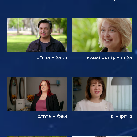
אלינה – קזחסטן/אנגליה
דניאל – ארה"ב
צ'יזוקו – יפן
אשלי – ארה"ב