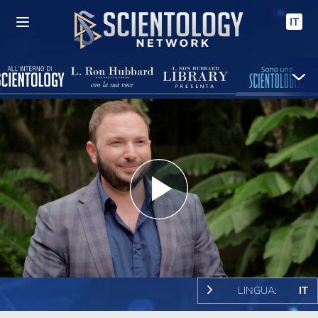
IT
Play
Video
LINGUA:
IT