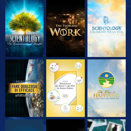
ESPLORA LE
ESPLORA LE
ESPLORA LE
SERIE
SERIE
SERIE
GUARDA
GUARDA
GUARDA