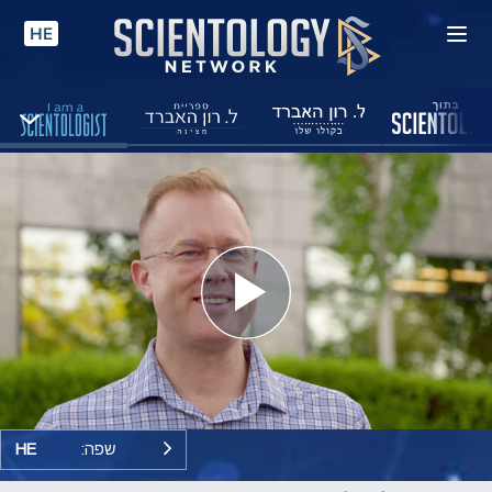
HE
Play
Video
שפה:
HE