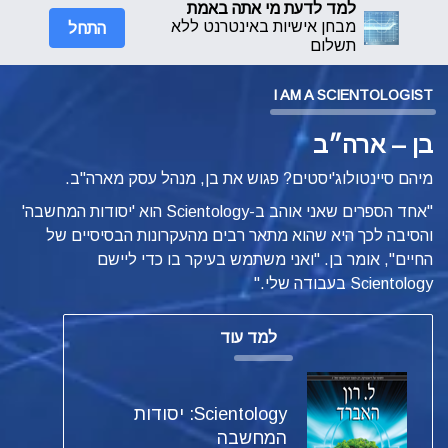
למד לדעת מי אתה באמת
התחל
מבחן אישיות באינטרנט ללא
תשלום
I AM A SCIENTOLOGIST
בן – ארה״ב
מיהם סיינטולוג'יסטים? פגוש את בן, מנהל עסק מארה"ב.
"אחד הספרים שאני אוהב ב-Scientology הוא 'יסודות המחשבה'
והסיבה לכך היא שהוא מתאר רבים מהעקרונות הבסיסיים של
החיים", אומר בן. "ואני משתמש בעיקר בו כדי ליישם
Scientology בעבודה שלי."
למד עוד
Scientology: יסודות
המחשבה