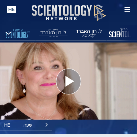
HE
Play
Video
שפה:
HE