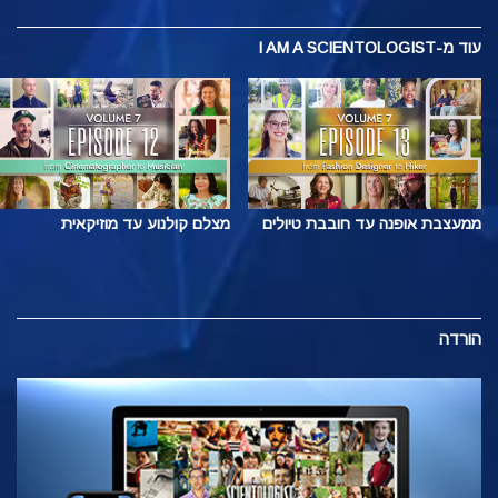
עוד
מ-I AM A SCIENTOLOGIST
ממעצבת אופנה עד חובבת טיולים
מצלם קולנוע עד מוזיקאית
הורדה