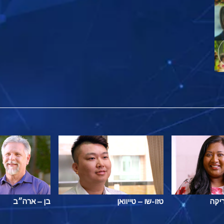
ריקה
טזו-שו – טייוואן
בן – ארה״ב