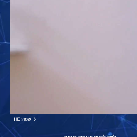
שפה:
HE